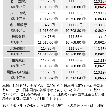
七十七銀行
114.75円
111.55円
113.15円
08月07日
11,016.00
10,708.80
10,862.4
八十二銀行
114.73円
111.53円
113.13円
08月07日
11,014.08
10,706.88
10,860.4
名古屋銀行
114.75円
111.55円
113.15円
08月07日
11,016.00
10,708.80
10,862.4
群馬銀行
114.75円
111.55円
113.15円
08月07日
11,016.00
10,708.80
10,862.4
北海道銀行
114.75円
111.55円
113.15円
08月07日
11,016.00
10,708.80
10,862.4
佐賀銀行
114.75円
111.55円
113.15円
08月07日
11,016.00
10,708.80
10,862.4
関西みらい銀行
114.79円
111.59円
113.19円
08月07日
11,019.84
10,712.64
10,866.2
本日における96カナダドル（CAD）から日本円（JPY）への最新為
替レートは、日本国内の各銀行が公表している公式レートに基づい
ています。 これらの為替レートは、通貨の両替や国際送金など、各
種金融取引の基準として利用されます。
96カナダドル（CAD）から日本円（JPY）への為替レートは、月曜