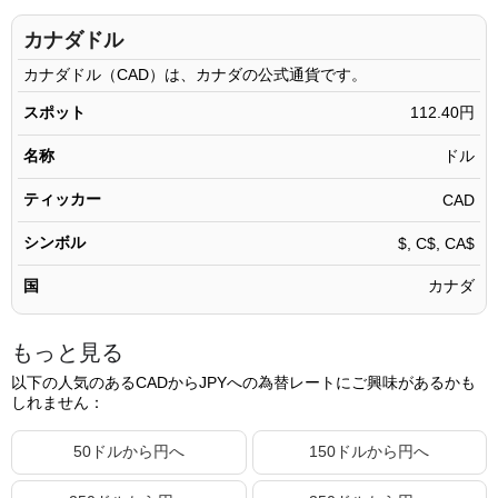
1000.11 CAD
112,414.96円
カナダドル
1000.12 CAD
112,416.09円
カナダドル（CAD）は、カナダの公式通貨です。
1000.13 CAD
112,417.21円
スポット
112.40円
1000.14 CAD
112,418.34円
名称
ドル
1000.15 CAD
112,419.46円
ティッカー
CAD
1000.16 CAD
112,420.58円
シンボル
$, C$, CA$
1000.17 CAD
112,421.71円
国
カナダ
1000.18 CAD
112,422.83円
1000.19 CAD
112,423.96円
もっと見る
1000.20 CAD
112,425.08円
以下の人気のあるCADからJPYへの為替レートにご興味があるかも
しれません：
1000.21 CAD
112,426.20円
1000.22 CAD
112,427.33円
50ドルから円へ
150ドルから円へ
1000.23 CAD
112,428.45円