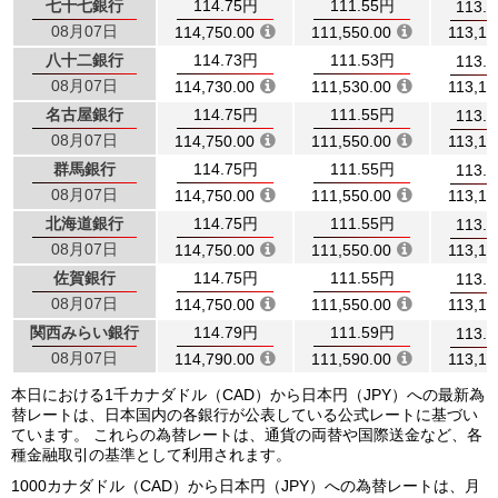
七十七銀行
114.75円
111.55円
113.
08月07日
114,750.00
111,550.00
113,15
八十二銀行
114.73円
111.53円
113.
08月07日
114,730.00
111,530.00
113,13
名古屋銀行
114.75円
111.55円
113.
08月07日
114,750.00
111,550.00
113,15
群馬銀行
114.75円
111.55円
113.
08月07日
114,750.00
111,550.00
113,15
北海道銀行
114.75円
111.55円
113.
08月07日
114,750.00
111,550.00
113,15
佐賀銀行
114.75円
111.55円
113.
08月07日
114,750.00
111,550.00
113,15
関西みらい銀行
114.79円
111.59円
113.
08月07日
114,790.00
111,590.00
113,19
本日における1千カナダドル（CAD）から日本円（JPY）への最新為
替レートは、日本国内の各銀行が公表している公式レートに基づい
ています。 これらの為替レートは、通貨の両替や国際送金など、各
種金融取引の基準として利用されます。
1000カナダドル（CAD）から日本円（JPY）への為替レートは、月