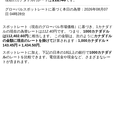
現在のカナダドル円レートは
です。
銀
グローバルスポットレートに基づく本日の為替：2026年08月07
行
日 04時28分
リ
スポットレート（現在のグローバル市場価格）に基づき、1カナダド
ス
ルの現在の為替レートは
112.40
円です。 つまり、
1000カナダドル
ト
は112,402.60円
に相当します。 この金額は、次のように
カナダドル
の金額に現在のレートを掛けて
計算されます：
1,000カナダドル ×
143.45円 = 1,434.50円
。
スポットレートに加え、下記の日本の18以上の銀行で
1000カナダド
ル
のレートを比較できます。電信送金や現金など、さまざまなレー
トが含まれます。