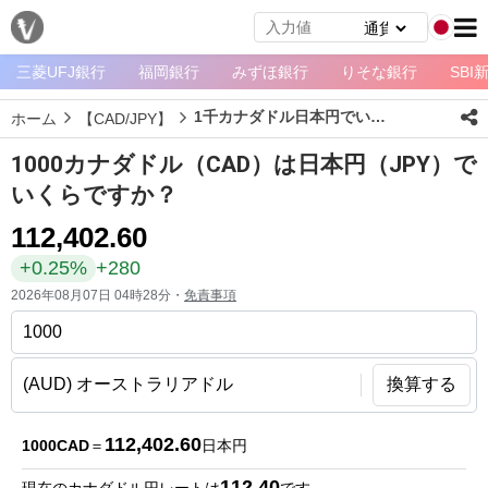
三菱UFJ銀行
福岡銀行
みずほ銀行
りそな銀行
SBI
メ
ニ
1千カナダドル日本円でいくら？
ホーム
【CAD/JPY】
ュ
ー
1000カナダドル（CAD）は日本円（JPY）で
ホ
いくらですか？
ー
112,402.60
ム
+0.25%
+280
ペ
2026年08月07日 04時28分・
免責事項
ー
ジ
通
換算する
貨
一
112,402.60
1000CAD
＝
日本円
覧
112.40