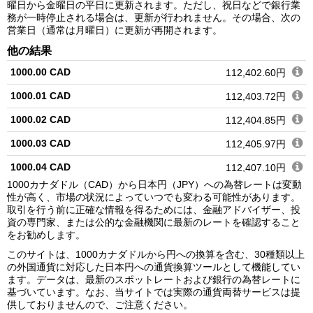
曜日から金曜日の平日に更新されます。ただし、祝日などで銀行業
務が一時停止される場合は、更新が行われません。その場合、次の
営業日（通常は月曜日）に更新が再開されます。
他の結果
1000.00 CAD
112,402.60円
1000.01 CAD
112,403.72円
1000.02 CAD
112,404.85円
1000.03 CAD
112,405.97円
1000.04 CAD
112,407.10円
1000カナダドル（CAD）から日本円（JPY）への為替レートは変動
1000.05 CAD
112,408.22円
性が高く、市場の状況によっていつでも変わる可能性があります。
取引を行う前に正確な情報を得るためには、金融アドバイザー、投
1000.06 CAD
112,409.34円
資の専門家、または公的な金融機関に最新のレートを確認すること
をお勧めします。
1000.07 CAD
112,410.47円
このサイトは、1000カナダドルから円への換算を含む、30種類以上
1000.08 CAD
112,411.59円
の外国通貨に対応した日本円への通貨換算ツールとして機能してい
ます。データは、最新のスポットレートおよび銀行の為替レートに
1000.09 CAD
112,412.72円
基づいています。なお、当サイトでは実際の通貨両替サービスは提
供しておりませんので、ご注意ください。
1000.10 CAD
112,413.84円