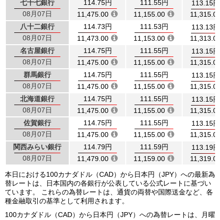
七十七銀行
114.75円
111.55円
113.15円
08月07日
11,475.00
11,155.00
11,315.0
八十二銀行
114.73円
111.53円
113.13円
08月07日
11,473.00
11,153.00
11,313.0
名古屋銀行
114.75円
111.55円
113.15円
08月07日
11,475.00
11,155.00
11,315.0
群馬銀行
114.75円
111.55円
113.15円
08月07日
11,475.00
11,155.00
11,315.0
北海道銀行
114.75円
111.55円
113.15円
08月07日
11,475.00
11,155.00
11,315.0
佐賀銀行
114.75円
111.55円
113.15円
08月07日
11,475.00
11,155.00
11,315.0
関西みらい銀行
114.79円
111.59円
113.19円
08月07日
11,479.00
11,159.00
11,319.0
本日における100カナダドル（CAD）から日本円（JPY）への最新為
替レートは、日本国内の各銀行が公表している公式レートに基づい
ています。 これらの為替レートは、通貨の両替や国際送金など、各
種金融取引の基準として利用されます。
100カナダドル（CAD）から日本円（JPY）への為替レートは、月曜