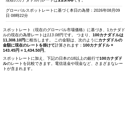
現在のカナダドル円レートは
です。
銀
グローバルスポットレートに基づく本日の為替：2026年08月09
行
日 08時22分
リ
スポットレート（現在のグローバル市場価格）に基づき、1カナダド
ス
ルの現在の為替レートは
113.08
円です。 つまり、
100カナダドルは
ト
11,308.10円
に相当します。 この金額は、次のように
カナダドルの
金額に現在のレートを掛けて
計算されます：
100カナダドル ×
143.45円 = 1,434.50円
。
スポットレートに加え、下記の日本の18以上の銀行で
100カナダド
ル
のレートを比較できます。電信送金や現金など、さまざまなレー
トが含まれます。