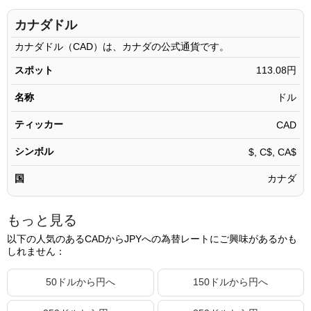
100.11 CAD
11,320.54円
カナダドル
100.12 CAD
11,321.67円
カナダドル（CAD）は、カナダの公式通貨です。
100.13 CAD
11,322.80円
スポット
113.08円
100.14 CAD
11,323.93円
名称
ドル
100.15 CAD
11,325.06円
ティッカー
CAD
100.16 CAD
11,326.19円
シンボル
$, C$, CA$
100.17 CAD
11,327.32円
国
カナダ
100.18 CAD
11,328.45円
100.19 CAD
11,329.59円
もっと見る
100.20 CAD
11,330.72円
以下の人気のあるCADからJPYへの為替レートにご興味があるかも
しれません：
100.21 CAD
11,331.85円
100.22 CAD
11,332.98円
50ドルから円へ
150ドルから円へ
100.23 CAD
11,334.11円