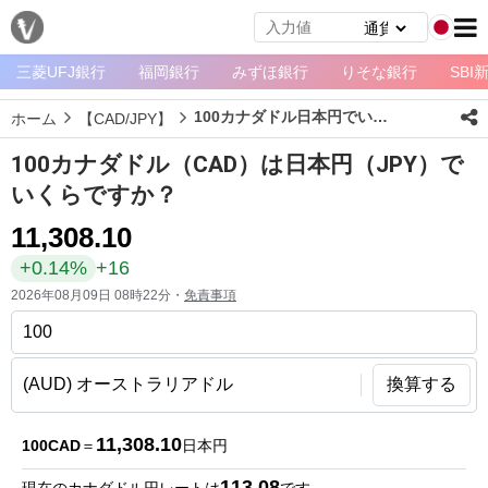
三菱UFJ銀行
福岡銀行
みずほ銀行
りそな銀行
SBI
メ
ニ
100カナダドル日本円でいくら？
ホーム
【CAD/JPY】
ュ
ー
100カナダドル（CAD）は日本円（JPY）で
ホ
いくらですか？
ー
11,308.10
ム
+0.14%
+16
ペ
2026年08月09日 08時22分・
免責事項
ー
ジ
通
換算する
貨
一
11,308.10
100CAD
＝
日本円
覧
113.08