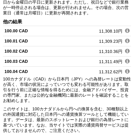
日から金曜日の平日に更新されます。ただし、祝日などで銀行業務
が一時停止される場合は、更新が行われません。その場合、次の営
業日（通常は月曜日）に更新が再開されます。
他の結果
100.00 CAD
11,308.10円
100.01 CAD
11,309.23円
100.02 CAD
11,310.36円
100.03 CAD
11,311.49円
100.04 CAD
11,312.62円
100カナダドル（CAD）から日本円（JPY）への為替レートは変動性
100.05 CAD
11,313.75円
が高く、市場の状況によっていつでも変わる可能性があります。取
引を行う前に正確な情報を得るためには、金融アドバイザー、投資
100.06 CAD
11,314.88円
の専門家、または公的な金融機関に最新のレートを確認することを
お勧めします。
100.07 CAD
11,316.02円
このサイトは、100カナダドルから円への換算を含む、30種類以上
100.08 CAD
11,317.15円
の外国通貨に対応した日本円への通貨換算ツールとして機能してい
ます。データは、最新のスポットレートおよび銀行の為替レートに
100.09 CAD
11,318.28円
基づいています。なお、当サイトでは実際の通貨両替サービスは提
供しておりませんので、ご注意ください。
100.10 CAD
11,319.41円