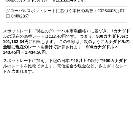
現在のカナダドル円レートは
です。
銀
グローバルスポットレートに基づく本日の為替：2026年08月07
行
日 04時28分
リ
スポットレート（現在のグローバル市場価格）に基づき、1カナダド
ス
ルの現在の為替レートは
112.40
円です。 つまり、
900カナダドルは
ト
101,162.34円
に相当します。 この金額は、次のように
カナダドルの
金額に現在のレートを掛けて
計算されます：
900カナダドル ×
143.45円 = 1,434.50円
。
スポットレートに加え、下記の日本の18以上の銀行で
900カナダド
ル
のレートを比較できます。電信送金や現金など、さまざまなレー
トが含まれます。