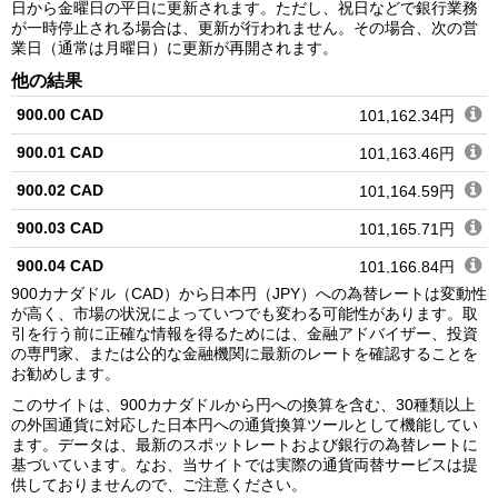
日から金曜日の平日に更新されます。ただし、祝日などで銀行業務
が一時停止される場合は、更新が行われません。その場合、次の営
業日（通常は月曜日）に更新が再開されます。
他の結果
900.00 CAD
101,162.34円
900.01 CAD
101,163.46円
900.02 CAD
101,164.59円
900.03 CAD
101,165.71円
900.04 CAD
101,166.84円
900カナダドル（CAD）から日本円（JPY）への為替レートは変動性
900.05 CAD
101,167.96円
が高く、市場の状況によっていつでも変わる可能性があります。取
引を行う前に正確な情報を得るためには、金融アドバイザー、投資
900.06 CAD
101,169.08円
の専門家、または公的な金融機関に最新のレートを確認することを
お勧めします。
900.07 CAD
101,170.21円
このサイトは、900カナダドルから円への換算を含む、30種類以上
900.08 CAD
101,171.33円
の外国通貨に対応した日本円への通貨換算ツールとして機能してい
ます。データは、最新のスポットレートおよび銀行の為替レートに
900.09 CAD
101,172.46円
基づいています。なお、当サイトでは実際の通貨両替サービスは提
供しておりませんので、ご注意ください。
900.10 CAD
101,173.58円