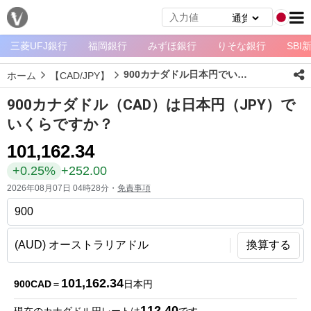
三菱UFJ銀行
福岡銀行
みずほ銀行
りそな銀行
SBI
メ
ニ
900カナダドル日本円でいくら？
ホーム
【CAD/JPY】
ュ
ー
900カナダドル（CAD）は日本円（JPY）で
ホ
いくらですか？
ー
101,162.34
ム
+0.25%
+252.00
ペ
2026年08月07日 04時28分・
免責事項
ー
ジ
通
換算する
貨
一
101,162.34
900CAD
＝
日本円
覧
112.40