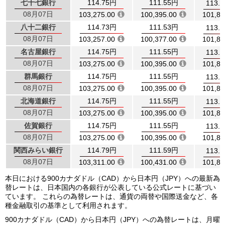
七十七銀行
114.75円
111.55円
113.
08月07日
103,275.00
100,395.00
101,83
八十二銀行
114.73円
111.53円
113.
08月07日
103,257.00
100,377.00
101,81
名古屋銀行
114.75円
111.55円
113.
08月07日
103,275.00
100,395.00
101,83
群馬銀行
114.75円
111.55円
113.
08月07日
103,275.00
100,395.00
101,83
北海道銀行
114.75円
111.55円
113.
08月07日
103,275.00
100,395.00
101,83
佐賀銀行
114.75円
111.55円
113.
08月07日
103,275.00
100,395.00
101,83
関西みらい銀行
114.79円
111.59円
113.
08月07日
103,311.00
100,431.00
101,87
本日における900カナダドル（CAD）から日本円（JPY）への最新為
替レートは、日本国内の各銀行が公表している公式レートに基づい
ています。 これらの為替レートは、通貨の両替や国際送金など、各
種金融取引の基準として利用されます。
900カナダドル（CAD）から日本円（JPY）への為替レートは、月曜