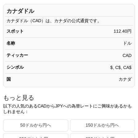
900.11 CAD
101,174.70円
カナダドル
900.12 CAD
101,175.83円
カナダドル（CAD）は、カナダの公式通貨です。
900.13 CAD
101,176.95円
スポット
112.40円
900.14 CAD
101,178.08円
名称
ドル
900.15 CAD
101,179.20円
ティッカー
CAD
900.16 CAD
101,180.32円
シンボル
$, C$, CA$
900.17 CAD
101,181.45円
国
カナダ
900.18 CAD
101,182.57円
900.19 CAD
101,183.70円
もっと見る
900.20 CAD
101,184.82円
以下の人気のあるCADからJPYへの為替レートにご興味があるかも
しれません：
900.21 CAD
101,185.94円
900.22 CAD
101,187.07円
50ドルから円へ
150ドルから円へ
900.23 CAD
101,188.19円