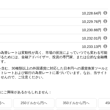
10,228.64円
10,229.76円
10,230.88円
10,232.01円
10,233.13円
）への為替レートは変動性が高く、市場の状況によっていつでも変わる可能
10,234.26円
得るためには、金融アドバイザー、投資の専門家、または公的な金融機
ます。
10,235.38円
を含む、30種類以上の外国通貨に対応した日本円への通貨換算ツールと
10,236.50円
ットレートおよび銀行の為替レートに基づいています。なお、当サイト
ませんので、ご注意ください。
10,237.63円
10,238.75円
トにご興味があるかもしれません：
10,239.88円
円へ
250ドルから円へ
350ドルから円へ
4
10,241.00円