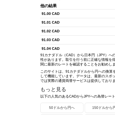
他の結果
91.00 CAD
91.01 CAD
91.02 CAD
91.03 CAD
91.04 CAD
91カナダドル（CAD）から日本円（JPY
91.05 CAD
性があります。取引を行う前に正確な情報を
関に最新のレートを確認することをお勧めし
91.06 CAD
このサイトは、91カナダドルから円への換算
91.07 CAD
して機能しています。データは、最新のスポ
では実際の通貨両替サービスは提供しており
91.08 CAD
もっと見る
91.09 CAD
以下の人気のあるCADからJPYへの為替レー
91.10 CAD
50ドルから円へ
150ドルから
91.11 CAD