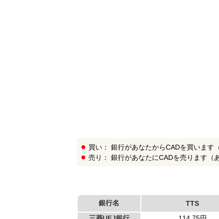
銀
行
リ
ス
ト
買い： 銀行があなたからCADを買います
売り： 銀行があなたにCADを売ります（
銀行名
TTS
三菱UFJ銀行
114.75円