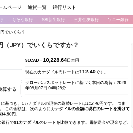
ームページ
通貨一覧
銀行リスト
行
りそな銀行
SBI新生銀行
三井住友銀行
ソニー銀行
本円でいくら？
円（JPY）でいくらですか？
10,228.64
91CAD
＝
日本円
112.40
現在のカナダドル円レートは
です。
グローバルスポットレートに基づく本日の為替：2026
年08月07日 04時28分
換算する
に基づき、1カナダドルの現在の為替レートは
112.40
円です。 つま
。 この金額は、次のように
カナダドルの金額に現在のレートを掛けて
434.50円
。
の銀行で
91カナダドル
のレートを比較できます。電信送金や現金など、