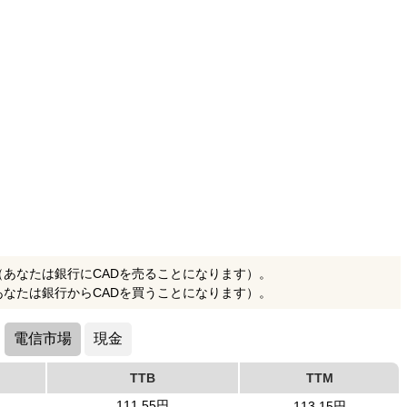
（あなたは銀行にCADを売ることになります）。
あなたは銀行からCADを買うことになります）。
電信市場
現金
TTB
TTM
111.55円
113.15円