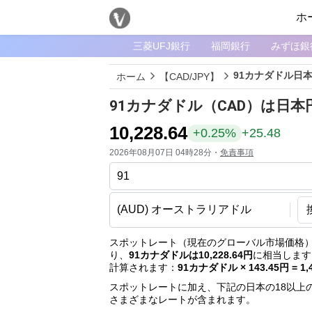
ホ
三菱UFJ銀行
福岡銀行
みずほ銀
メ
ニ
91カナダドル日
ホーム
【CAD/JPY】
ュ
ー
91カナダドル（CAD）は日本
ホ
10,228.64
+0.25%
+25.48
ー
2026年08月07日 04時28分・
免責事項
ム
ペ
ー
ジ
通
スポットレート（現在のグローバル市場価格）
り、
91カナダドルは10,228.64円
に相当します
貨
計算されます：
91カナダドル × 143.45円 = 1,
一
スポットレートに加え、下記の日本の18以上
覧
さまざまなレートが含まれます。