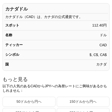
70.11 CAD
7,880.55円
カナダドル
70.12 CAD
7,881.67円
カナダドル（CAD）は、カナダの公式通貨です。
70.13 CAD
7,882.79円
スポット
112.40円
70.14 CAD
7,883.92円
名称
ドル
70.15 CAD
7,885.04円
ティッカー
CAD
70.16 CAD
7,886.17円
シンボル
$, C$, CA$
70.17 CAD
7,887.29円
国
カナダ
70.18 CAD
7,888.41円
70.19 CAD
7,889.54円
もっと見る
70.20 CAD
7,890.66円
以下の人気のあるCADからJPYへの為替レートにご興味があるかも
しれません：
70.21 CAD
7,891.79円
70.22 CAD
7,892.91円
50ドルから円へ
150ドルから円へ
70.23 CAD
7,894.03円