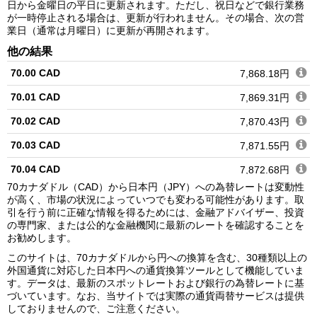
日から金曜日の平日に更新されます。ただし、祝日などで銀行業務
が一時停止される場合は、更新が行われません。その場合、次の営
業日（通常は月曜日）に更新が再開されます。
他の結果
70.00 CAD
7,868.18円
70.01 CAD
7,869.31円
70.02 CAD
7,870.43円
70.03 CAD
7,871.55円
70.04 CAD
7,872.68円
70カナダドル（CAD）から日本円（JPY）への為替レートは変動性
70.05 CAD
7,873.80円
が高く、市場の状況によっていつでも変わる可能性があります。取
引を行う前に正確な情報を得るためには、金融アドバイザー、投資
70.06 CAD
7,874.93円
の専門家、または公的な金融機関に最新のレートを確認することを
お勧めします。
70.07 CAD
7,876.05円
このサイトは、70カナダドルから円への換算を含む、30種類以上の
70.08 CAD
7,877.17円
外国通貨に対応した日本円への通貨換算ツールとして機能していま
す。データは、最新のスポットレートおよび銀行の為替レートに基
70.09 CAD
7,878.30円
づいています。なお、当サイトでは実際の通貨両替サービスは提供
しておりませんので、ご注意ください。
70.10 CAD
7,879.42円