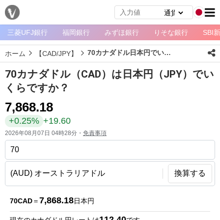
三菱UFJ銀行
福岡銀行
みずほ銀行
りそな銀行
SBI
メ
ニ
70カナダドル日本円でいくら？
ホーム
【CAD/JPY】
ュ
ー
70カナダドル（CAD）は日本円（JPY）でい
ホ
くらですか？
ー
7,868.18
ム
+0.25%
+19.60
ペ
2026年08月07日 04時28分・
免責事項
ー
ジ
通
換算する
貨
一
7,868.18
70CAD
＝
日本円
覧
112.40