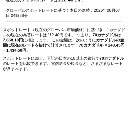
現在のカナダドル円レートは
です。
銀
グローバルスポットレートに基づく本日の為替：2026年08月07
行
日 04時28分
リ
スポットレート（現在のグローバル市場価格）に基づき、1カナダド
ス
ルの現在の為替レートは
112.40
円です。 つまり、
70カナダドルは
ト
7,868.18円
に相当します。 この金額は、次のように
カナダドルの金
額に現在のレートを掛けて
計算されます：
70カナダドル × 143.45円
= 1,434.50円
。
スポットレートに加え、下記の日本の18以上の銀行で
70カナダドル
のレートを比較できます。電信送金や現金など、さまざまなレート
が含まれます。