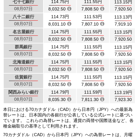
七十七銀行
114.75円
111.55円
113.15円
08月07日
8,032.50
7,808.50
7,920.50
八十二銀行
114.73円
111.53円
113.13円
08月07日
8,031.10
7,807.10
7,919.10
名古屋銀行
114.75円
111.55円
113.15円
08月07日
8,032.50
7,808.50
7,920.50
群馬銀行
114.75円
111.55円
113.15円
08月07日
8,032.50
7,808.50
7,920.50
北海道銀行
114.75円
111.55円
113.15円
08月07日
8,032.50
7,808.50
7,920.50
佐賀銀行
114.75円
111.55円
113.15円
08月07日
8,032.50
7,808.50
7,920.50
関西みらい銀行
114.79円
111.59円
113.19円
08月07日
8,035.30
7,811.30
7,923.30
本日における70カナダドル（CAD）から日本円（JPY）への最新為
替レートは、日本国内の各銀行が公表している公式レートに基づい
ています。 これらの為替レートは、通貨の両替や国際送金など、各
種金融取引の基準として利用されます。
70カナダドル（CAD）から日本円（JPY）への為替レートは、月曜