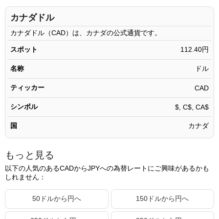
5.11 CAD
574.38円
カナダドル
5.12 CAD
575.50円
カナダドル（CAD）は、カナダの公式通貨です。
5.13 CAD
576.63円
スポット
112.40円
5.14 CAD
577.75円
名称
ドル
5.15 CAD
578.87円
ティッカー
CAD
5.16 CAD
580.00円
シンボル
$, C$, CA$
5.17 CAD
581.12円
国
カナダ
5.18 CAD
582.25円
5.19 CAD
583.37円
もっと見る
5.20 CAD
584.49円
以下の人気のあるCADからJPYへの為替レートにご興味があるかも
しれません：
5.21 CAD
585.62円
5.22 CAD
586.74円
50ドルから円へ
150ドルから円へ
5.23 CAD
587.87円