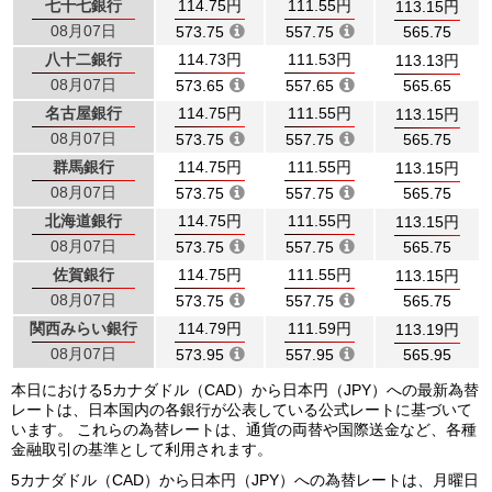
七十七銀行
114.75円
111.55円
113.15円
08月07日
573.75
557.75
565.75
八十二銀行
114.73円
111.53円
113.13円
08月07日
573.65
557.65
565.65
名古屋銀行
114.75円
111.55円
113.15円
08月07日
573.75
557.75
565.75
群馬銀行
114.75円
111.55円
113.15円
08月07日
573.75
557.75
565.75
北海道銀行
114.75円
111.55円
113.15円
08月07日
573.75
557.75
565.75
佐賀銀行
114.75円
111.55円
113.15円
08月07日
573.75
557.75
565.75
関西みらい銀行
114.79円
111.59円
113.19円
08月07日
573.95
557.95
565.95
本日における5カナダドル（CAD）から日本円（JPY）への最新為替
レートは、日本国内の各銀行が公表している公式レートに基づいて
います。 これらの為替レートは、通貨の両替や国際送金など、各種
金融取引の基準として利用されます。
5カナダドル（CAD）から日本円（JPY）への為替レートは、月曜日