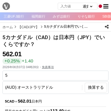
三菱UFJ銀行
福岡銀行
みずほ銀行
りそな銀行
SBI
メ
ニ
5カナダドル日本円でいくら？
ホーム
【CAD/JPY】
ュ
ー
5カナダドル（CAD）は日本円（JPY）でい
ホ
くらですか？
ー
562.01
ム
+0.25%
+1.40
ペ
2026年08月07日 04時28分・
免責事項
ー
ジ
通
換算する
貨
一
562.01
5CAD
＝
日本円
覧
112.40