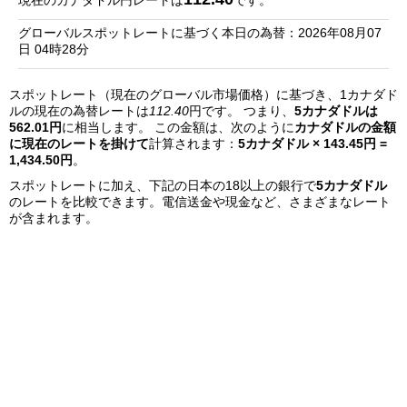
現在のカナダドル円レートは
です。
銀
グローバルスポットレートに基づく本日の為替：2026年08月07
行
日 04時28分
リ
スポットレート（現在のグローバル市場価格）に基づき、1カナダド
ス
ルの現在の為替レートは
112.40
円です。 つまり、
5カナダドルは
ト
562.01円
に相当します。 この金額は、次のように
カナダドルの金額
に現在のレートを掛けて
計算されます：
5カナダドル × 143.45円 =
1,434.50円
。
スポットレートに加え、下記の日本の18以上の銀行で
5カナダドル
のレートを比較できます。電信送金や現金など、さまざまなレート
が含まれます。