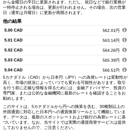
から金曜日の平日に更新されます。ただし、祝日などで銀行業務が
一時停止される場合は、更新が行われません。その場合、次の営業
日（通常は月曜日）に更新が再開されます。
他の結果
5.00 CAD
562.01円
5.01 CAD
563.14円
5.02 CAD
564.26円
5.03 CAD
565.39円
5.04 CAD
566.51円
5カナダドル（CAD）から日本円（JPY）への為替レートは変動性が
5.05 CAD
567.63円
高く、市場の状況によっていつでも変わる可能性があります。取引
を行う前に正確な情報を得るためには、金融アドバイザー、投資の
5.06 CAD
568.76円
専門家、または公的な金融機関に最新のレートを確認することをお
勧めします。
5.07 CAD
569.88円
このサイトは、5カナダドルから円への換算を含む、30種類以上の
5.08 CAD
571.01円
外国通貨に対応した日本円への通貨換算ツールとして機能していま
す。データは、最新のスポットレートおよび銀行の為替レートに基
5.09 CAD
572.13円
づいています。なお、当サイトでは実際の通貨両替サービスは提供
しておりませんので、ご注意ください。
5.10 CAD
573.25円