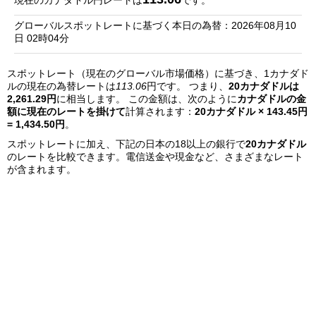
現在のカナダドル円レートは
です。
銀
グローバルスポットレートに基づく本日の為替：2026年08月10
行
日 02時04分
リ
スポットレート（現在のグローバル市場価格）に基づき、1カナダド
ス
ルの現在の為替レートは
113.06
円です。 つまり、
20カナダドルは
ト
2,261.29円
に相当します。 この金額は、次のように
カナダドルの金
額に現在のレートを掛けて
計算されます：
20カナダドル × 143.45円
= 1,434.50円
。
スポットレートに加え、下記の日本の18以上の銀行で
20カナダドル
のレートを比較できます。電信送金や現金など、さまざまなレート
が含まれます。