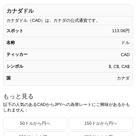
20.11 CAD
2,273.73円
カナダドル
20.12 CAD
2,274.86円
カナダドル（CAD）は、カナダの公式通貨です。
20.13 CAD
2,275.99円
スポット
113.06円
20.14 CAD
2,277.12円
名称
ドル
20.15 CAD
2,278.25円
ティッカー
CAD
20.16 CAD
2,279.38円
シンボル
$, C$, CA$
20.17 CAD
2,280.51円
国
カナダ
20.18 CAD
2,281.65円
20.19 CAD
2,282.78円
もっと見る
20.20 CAD
2,283.91円
以下の人気のあるCADからJPYへの為替レートにご興味があるかも
しれません：
20.21 CAD
2,285.04円
20.22 CAD
2,286.17円
50ドルから円へ
150ドルから円へ
20.23 CAD
2,287.30円