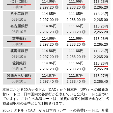
七十七銀行
114.86円
111.66円
113.26円
08月10日
2,297.20
2,233.20
2,265.20
八十二銀行
114.85円
111.65円
113.25円
08月10日
2,297.00
2,233.00
2,265.00
名古屋銀行
114.86円
111.66円
113.26円
08月10日
2,297.20
2,233.20
2,265.20
群馬銀行
114.86円
111.66円
113.26円
08月10日
2,297.20
2,233.20
2,265.20
北海道銀行
114.86円
111.66円
113.26円
08月10日
2,297.20
2,233.20
2,265.20
佐賀銀行
114.86円
111.66円
113.26円
08月10日
2,297.20
2,233.20
2,265.20
関西みらい銀行
114.87円
111.67円
113.27円
08月10日
2,297.40
2,233.40
2,265.40
本日における20カナダドル（CAD）から日本円（JPY）への最新為
替レートは、日本国内の各銀行が公表している公式レートに基づい
ています。 これらの為替レートは、通貨の両替や国際送金など、各
種金融取引の基準として利用されます。
20カナダドル（CAD）から日本円（JPY）への為替レートは、月曜