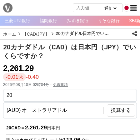
三菱UFJ銀行
福岡銀行
みずほ銀行
りそな銀行
SBI
メ
ニ
20カナダドル日本円でいくら？
ホーム
【CAD/JPY】
ュ
ー
20カナダドル（CAD）は日本円（JPY）でい
ホ
くらですか？
ー
2,261.29
ム
-0.01%
-0.40
ペ
2026年08月10日 02時04分・
免責事項
ー
ジ
通
換算する
貨
一
2,261.29
20CAD
＝
日本円
覧
113.06