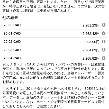
日から金曜日の平日に更新されます。ただし、祝日などで銀行業務
が一時停止される場合は、更新が行われません。その場合、次の営
業日（通常は月曜日）に更新が再開されます。
他の結果
20.00 CAD
2,261.29円
20.01 CAD
2,262.42円
20.02 CAD
2,263.56円
20.03 CAD
2,264.69円
20.04 CAD
2,265.82円
20カナダドル（CAD）から日本円（JPY）への為替レートは変動性
20.05 CAD
2,266.95円
が高く、市場の状況によっていつでも変わる可能性があります。取
引を行う前に正確な情報を得るためには、金融アドバイザー、投資
20.06 CAD
2,268.08円
の専門家、または公的な金融機関に最新のレートを確認することを
お勧めします。
20.07 CAD
2,269.21円
このサイトは、20カナダドルから円への換算を含む、30種類以上の
20.08 CAD
2,270.34円
外国通貨に対応した日本円への通貨換算ツールとして機能していま
す。データは、最新のスポットレートおよび銀行の為替レートに基
20.09 CAD
2,271.47円
づいています。なお、当サイトでは実際の通貨両替サービスは提供
しておりませんので、ご注意ください。
20.10 CAD
2,272.60円