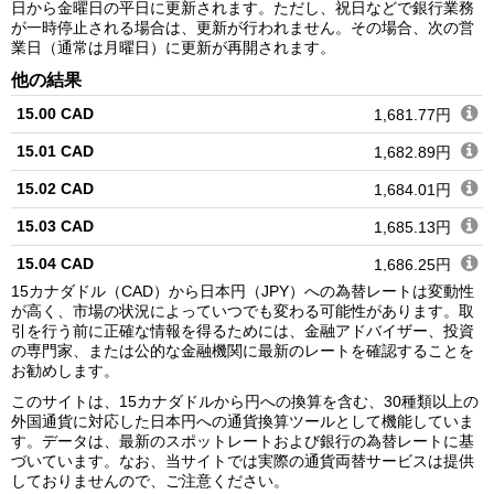
日から金曜日の平日に更新されます。ただし、祝日などで銀行業務
が一時停止される場合は、更新が行われません。その場合、次の営
業日（通常は月曜日）に更新が再開されます。
他の結果
15.00 CAD
1,681.77円
15.01 CAD
1,682.89円
15.02 CAD
1,684.01円
15.03 CAD
1,685.13円
15.04 CAD
1,686.25円
15カナダドル（CAD）から日本円（JPY）への為替レートは変動性
15.05 CAD
1,687.37円
が高く、市場の状況によっていつでも変わる可能性があります。取
引を行う前に正確な情報を得るためには、金融アドバイザー、投資
15.06 CAD
1,688.49円
の専門家、または公的な金融機関に最新のレートを確認することを
お勧めします。
15.07 CAD
1,689.62円
このサイトは、15カナダドルから円への換算を含む、30種類以上の
15.08 CAD
1,690.74円
外国通貨に対応した日本円への通貨換算ツールとして機能していま
す。データは、最新のスポットレートおよび銀行の為替レートに基
15.09 CAD
1,691.86円
づいています。なお、当サイトでは実際の通貨両替サービスは提供
しておりませんので、ご注意ください。
15.10 CAD
1,692.98円