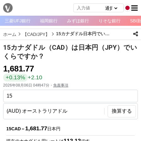
三菱UFJ銀行
福岡銀行
みずほ銀行
りそな銀行
SBI
メ
ニ
15カナダドル日本円でいくら？
ホーム
【CAD/JPY】
ュ
ー
15カナダドル（CAD）は日本円（JPY）でい
ホ
くらですか？
ー
1,681.77
ム
+0.13%
+2.10
ペ
2026年08月06日 04時47分・
免責事項
ー
ジ
通
換算する
貨
一
1,681.77
15CAD
＝
日本円
覧
112.12