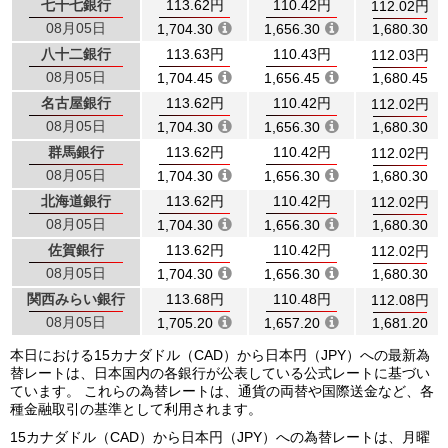
七十七銀行
113.62円
110.42円
112.02円
08月05日
1,704.30
1,656.30
1,680.30
八十二銀行
113.63円
110.43円
112.03円
08月05日
1,704.45
1,656.45
1,680.45
名古屋銀行
113.62円
110.42円
112.02円
08月05日
1,704.30
1,656.30
1,680.30
群馬銀行
113.62円
110.42円
112.02円
08月05日
1,704.30
1,656.30
1,680.30
北海道銀行
113.62円
110.42円
112.02円
08月05日
1,704.30
1,656.30
1,680.30
佐賀銀行
113.62円
110.42円
112.02円
08月05日
1,704.30
1,656.30
1,680.30
関西みらい銀行
113.68円
110.48円
112.08円
08月05日
1,705.20
1,657.20
1,681.20
本日における15カナダドル（CAD）から日本円（JPY）への最新為
替レートは、日本国内の各銀行が公表している公式レートに基づい
ています。 これらの為替レートは、通貨の両替や国際送金など、各
種金融取引の基準として利用されます。
15カナダドル（CAD）から日本円（JPY）への為替レートは、月曜