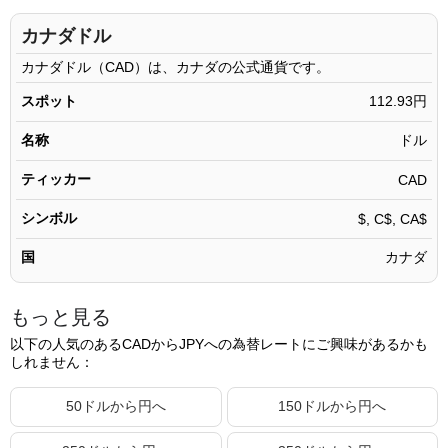
11.11 CAD
1,254.61円
カナダドル
11.12 CAD
1,255.74円
カナダドル（CAD）は、カナダの公式通貨です。
11.13 CAD
1,256.87円
スポット
112.93円
11.14 CAD
1,257.99円
名称
ドル
11.15 CAD
1,259.12円
ティッカー
CAD
11.16 CAD
1,260.25円
シンボル
$, C$, CA$
11.17 CAD
1,261.38円
国
カナダ
11.18 CAD
1,262.51円
11.19 CAD
1,263.64円
もっと見る
11.20 CAD
1,264.77円
以下の人気のあるCADからJPYへの為替レートにご興味があるかも
しれません：
11.21 CAD
1,265.90円
11.22 CAD
1,267.03円
50ドルから円へ
150ドルから円へ
11.23 CAD
1,268.16円