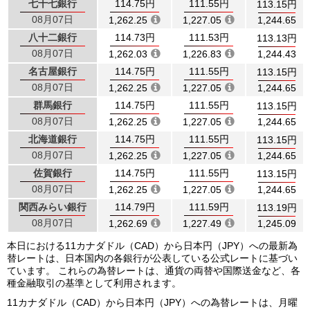
七十七銀行
114.75円
111.55円
113.15円
08月07日
1,262.25
1,227.05
1,244.65
八十二銀行
114.73円
111.53円
113.13円
08月07日
1,262.03
1,226.83
1,244.43
名古屋銀行
114.75円
111.55円
113.15円
08月07日
1,262.25
1,227.05
1,244.65
群馬銀行
114.75円
111.55円
113.15円
08月07日
1,262.25
1,227.05
1,244.65
北海道銀行
114.75円
111.55円
113.15円
08月07日
1,262.25
1,227.05
1,244.65
佐賀銀行
114.75円
111.55円
113.15円
08月07日
1,262.25
1,227.05
1,244.65
関西みらい銀行
114.79円
111.59円
113.19円
08月07日
1,262.69
1,227.49
1,245.09
本日における11カナダドル（CAD）から日本円（JPY）への最新為
替レートは、日本国内の各銀行が公表している公式レートに基づい
ています。 これらの為替レートは、通貨の両替や国際送金など、各
種金融取引の基準として利用されます。
11カナダドル（CAD）から日本円（JPY）への為替レートは、月曜