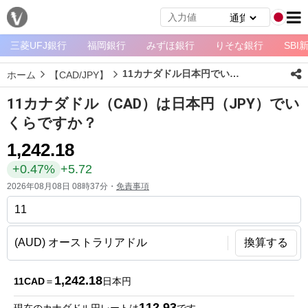
三菱UFJ銀行
福岡銀行
みずほ銀行
りそな銀行
SBI
メ
ニ
11カナダドル日本円でいくら？
ホーム
【CAD/JPY】
ュ
ー
11カナダドル（CAD）は日本円（JPY）でい
ホ
くらですか？
ー
1,242.18
ム
+0.47%
+5.72
ペ
2026年08月08日 08時37分・
免責事項
ー
ジ
通
換算する
貨
一
1,242.18
11CAD
＝
日本円
覧
112.93