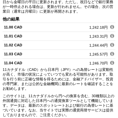
日から金曜日の平日に更新されます。ただし、祝日などで銀行業務
が一時停止される場合は、更新が行われません。その場合、次の営
業日（通常は月曜日）に更新が再開されます。
他の結果
11.00 CAD
1,242.18円
11.01 CAD
1,243.31円
11.02 CAD
1,244.44円
11.03 CAD
1,245.57円
11.04 CAD
1,246.70円
11カナダドル（CAD）から日本円（JPY）への為替レートは変動性
11.05 CAD
1,247.83円
が高く、市場の状況によっていつでも変わる可能性があります。取
引を行う前に正確な情報を得るためには、金融アドバイザー、投資
11.06 CAD
1,248.96円
の専門家、または公的な金融機関に最新のレートを確認することを
お勧めします。
11.07 CAD
1,250.09円
このサイトは、11カナダドルから円への換算を含む、30種類以上の
11.08 CAD
1,251.22円
外国通貨に対応した日本円への通貨換算ツールとして機能していま
す。データは、最新のスポットレートおよび銀行の為替レートに基
11.09 CAD
1,252.35円
づいています。なお、当サイトでは実際の通貨両替サービスは提供
しておりませんので、ご注意ください。
11.10 CAD
1,253.48円