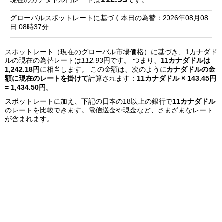
現在のカナダドル円レートは
です。
銀
グローバルスポットレートに基づく本日の為替：2026年08月08
行
日 08時37分
リ
スポットレート（現在のグローバル市場価格）に基づき、1カナダド
ス
ルの現在の為替レートは
112.93
円です。 つまり、
11カナダドルは
ト
1,242.18円
に相当します。 この金額は、次のように
カナダドルの金
額に現在のレートを掛けて
計算されます：
11カナダドル × 143.45円
= 1,434.50円
。
スポットレートに加え、下記の日本の18以上の銀行で
11カナダドル
のレートを比較できます。電信送金や現金など、さまざまなレート
が含まれます。