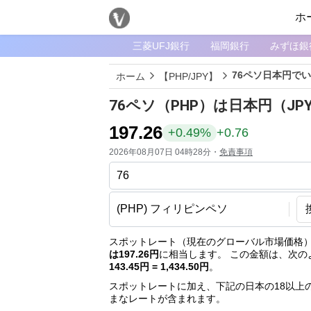
ホ
三菱UFJ銀行
福岡銀行
みずほ銀
メ
ニ
76ペソ日本円で
ホーム
【PHP/JPY】
ュ
ー
76ペソ（PHP）は日本円（J
ホ
197.26
+0.49%
+0.76
ー
2026年08月07日 04時28分・
免責事項
ム
ペ
ー
ジ
通
スポットレート（現在のグローバル市場価格）
は197.26円
に相当します。 この金額は、次の
貨
143.45円 = 1,434.50円
。
一
スポットレートに加え、下記の日本の18以上
覧
まなレートが含まれます。