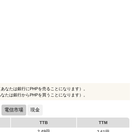
（あなたは銀行にPHPを売ることになります）。
あなたは銀行からPHPを買うことになります）。
電信市場
現金
TTB
TTM
2.49円
2.61円