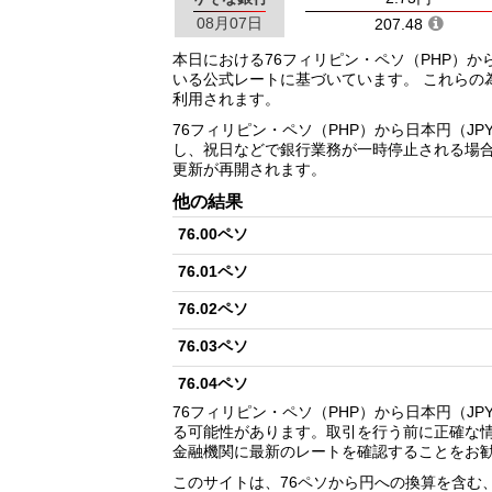
08月07日
207.48
本日における76フィリピン・ペソ（PHP）か
いる公式レートに基づいています。 これらの
利用されます。
76フィリピン・ペソ（PHP）から日本円（J
し、祝日などで銀行業務が一時停止される場
更新が再開されます。
他の結果
76.00ペソ
76.01ペソ
76.02ペソ
76.03ペソ
76.04ペソ
76フィリピン・ペソ（PHP）から日本円（J
76.05ペソ
る可能性があります。取引を行う前に正確な
金融機関に最新のレートを確認することをお
76.06ペソ
このサイトは、76ペソから円への換算を含む