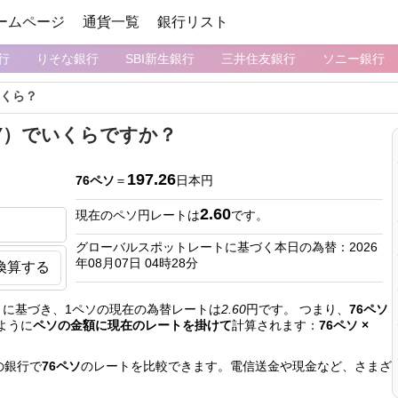
ームページ
通貨一覧
銀行リスト
行
りそな銀行
SBI新生銀行
三井住友銀行
ソニー銀行
いくら？
PY）でいくらですか？
197.26
76ペソ
＝
日本円
2.60
現在のペソ円レートは
です。
グローバルスポットレートに基づく本日の為替：2026
年08月07日 04時28分
換算する
に基づき、1ペソの現在の為替レートは
2.60
円です。 つまり、
76ペソ
ように
ペソの金額に現在のレートを掛けて
計算されます：
76ペソ ×
の銀行で
76ペソ
のレートを比較できます。電信送金や現金など、さまざ