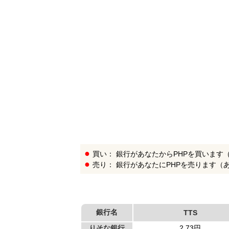
銀
行
リ
ス
ト
買い： 銀行があなたからPHPを買います
売り： 銀行があなたにPHPを売ります（
銀行名
TTS
りそな銀行
2.73円