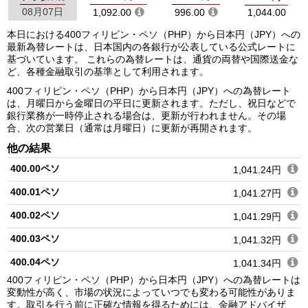
08月07日
1,092.00
996.00
1,044.00
本日における400フィリピン・ペソ（PHP）から日本円（JPY）への
最新為替レートは、日本国内の各銀行が公表している公式レートに
基づいています。 これらの為替レートは、通貨の両替や国際送金な
ど、各種金融取引の基準として利用されます。
400フィリピン・ペソ（PHP）から日本円（JPY）への為替レート
は、月曜日から金曜日の平日に更新されます。ただし、祝日などで
銀行業務が一時停止される場合は、更新が行われません。その場
合、次の営業日（通常は月曜日）に更新が再開されます。
他の結果
400.00ペソ
1,041.24円
400.01ペソ
1,041.27円
400.02ペソ
1,041.29円
400.03ペソ
1,041.32円
400.04ペソ
1,041.34円
400フィリピン・ペソ（PHP）から日本円（JPY）への為替レートは
400.05ペソ
1,041.37円
変動性が高く、市場の状況によっていつでも変わる可能性がありま
す。取引を行う前に正確な情報を得るためには、金融アドバイザ