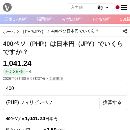
三菱UFJ銀行
福岡銀行
みずほ銀行
りそな銀行
SBI
メ
ニ
400ペソ日本円でいくら？
ホーム
【PHP/JPY】
ュ
ー
400ペソ（PHP）は日本円（JPY）でいくら
ホ
ですか？
ー
1,041.24
ム
+0.29%
+4
ペ
2026年08月08日 08時37分・
免責事項
ー
ジ
通
換算する
貨
一
1,041.24
400ペソ
＝
日本円
覧
2.60