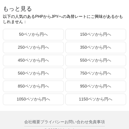
もっと見る
400.20ペソ
1,041.76円
以下の人気のあるPHPからJPYへの為替レートにご興味があるかも
400.21ペソ
1,041.79円
しれません：
400.22ペソ
1,041.81円
50ペソから円へ
150ペソから円へ
400.23ペソ
1,041.84円
250ペソから円へ
350ペソから円へ
400.24ペソ
1,041.86円
400.25ペソ
1,041.89円
450ペソから円へ
550ペソから円へ
400.26ペソ
1,041.92円
560ペソから円へ
750ペソから円へ
400.27ペソ
1,041.94円
850ペソから円へ
950ペソから円へ
400.28ペソ
1,041.97円
400.29ペソ
1,041.99円
1050ペソから円へ
1150ペソから円へ
400.30ペソ
1,042.02円
400.31ペソ
1,042.05円
会社概要
プライバシー
お問い合わせ
免責事項
400.32ペソ
1,042.07円