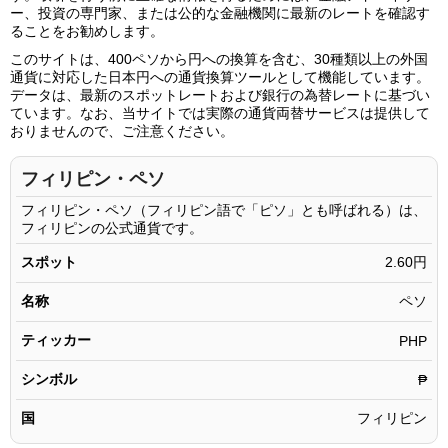
400.06ペソ
1,041.40円
ー、投資の専門家、または公的な金融機関に最新のレートを確認す
ることをお勧めします。
400.07ペソ
1,041.42円
このサイトは、400ペソから円への換算を含む、30種類以上の外国
400.08ペソ
1,041.45円
通貨に対応した日本円への通貨換算ツールとして機能しています。
データは、最新のスポットレートおよび銀行の為替レートに基づい
400.09ペソ
1,041.47円
ています。なお、当サイトでは実際の通貨両替サービスは提供して
おりませんので、ご注意ください。
400.10ペソ
1,041.50円
400.11ペソ
1,041.53円
フィリピン・ペソ
400.12ペソ
1,041.55円
フィリピン・ペソ（フィリピン語で「ピソ」とも呼ばれる）は、
フィリピンの公式通貨です。
400.13ペソ
1,041.58円
スポット
2.60円
400.14ペソ
1,041.60円
名称
ペソ
400.15ペソ
1,041.63円
ティッカー
400.16ペソ
PHP
1,041.66円
400.17ペソ
1,041.68円
シンボル
₱
400.18ペソ
1,041.71円
国
フィリピン
400.19ペソ
1,041.73円