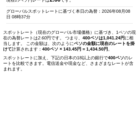
現在のペソ円レートは
です。
銀
グローバルスポットレートに基づく本日の為替：2026年08月08
行
日 08時37分
リ
スポットレート（現在のグローバル市場価格）に基づき、1ペソの現
ス
在の為替レートは
2.60
円です。 つまり、
400ペソは1,041.24円
に相
ト
当します。 この金額は、次のように
ペソの金額に現在のレートを掛
けて
計算されます：
400ペソ × 143.45円 = 1,434.50円
。
スポットレートに加え、下記の日本の18以上の銀行で
400ペソ
のレ
ートを比較できます。電信送金や現金など、さまざまなレートが含
まれます。