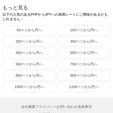
もっと見る
1000.20ペソ
2,583.42円
以下の人気のあるPHPからJPYへの為替レートにご興味があるかも
1000.21ペソ
2,583.44円
しれません：
1000.22ペソ
2,583.47円
50ペソから円へ
150ペソから円へ
1000.23ペソ
2,583.49円
250ペソから円へ
350ペソから円へ
1000.24ペソ
2,583.52円
1000.25ペソ
2,583.55円
450ペソから円へ
550ペソから円へ
1000.26ペソ
2,583.57円
560ペソから円へ
750ペソから円へ
1000.27ペソ
2,583.60円
850ペソから円へ
950ペソから円へ
1000.28ペソ
2,583.62円
1000.29ペソ
2,583.65円
1050ペソから円へ
1150ペソから円へ
1000.30ペソ
2,583.67円
1000.31ペソ
2,583.70円
会社概要
プライバシー
お問い合わせ
免責事項
1000.32ペソ
2,583.73円