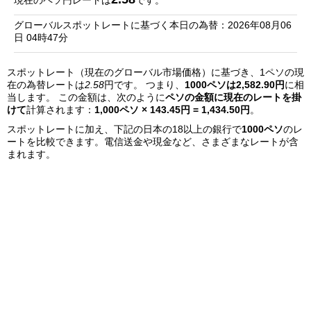
現在のペソ円レートは
です。
銀
グローバルスポットレートに基づく本日の為替：2026年08月06
行
日 04時47分
リ
スポットレート（現在のグローバル市場価格）に基づき、1ペソの現
ス
在の為替レートは
2.58
円です。 つまり、
1000ペソは2,582.90円
に相
ト
当します。 この金額は、次のように
ペソの金額に現在のレートを掛
けて
計算されます：
1,000ペソ × 143.45円 = 1,434.50円
。
スポットレートに加え、下記の日本の18以上の銀行で
1000ペソ
のレ
ートを比較できます。電信送金や現金など、さまざまなレートが含
まれます。