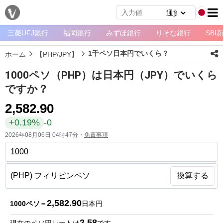
三菱UFJ銀行
福岡銀行
みずほ銀行
りそな銀行
SBI
メ
ニ
1千ペソ日本円でいくら？
ホーム
【PHP/JPY】
ュ
ー
1000ペソ（PHP）は日本円（JPY）でいくら
ホ
ですか？
ー
2,582.90
ム
+0.19%
-0
ペ
2026年08月06日 04時47分・
免責事項
ー
ジ
通
換算する
貨
一
2,582.90
1000ペソ
＝
日本円
覧
2.58