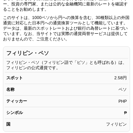
1000.06ペソ
2,583.05円
ー、投資の専門家、または公的な金融機関に最新のレートを確認す
ることをお勧めします。
1000.07ペソ
2,583.08円
このサイトは、1000ペソから円への換算を含む、30種類以上の外国
1000.08ペソ
2,583.11円
通貨に対応した日本円への通貨換算ツールとして機能しています。
データは、最新のスポットレートおよび銀行の為替レートに基づい
1000.09ペソ
2,583.13円
ています。なお、当サイトでは実際の通貨両替サービスは提供して
おりませんので、ご注意ください。
1000.10ペソ
2,583.16円
1000.11ペソ
2,583.18円
フィリピン・ペソ
1000.12ペソ
2,583.21円
フィリピン・ペソ（フィリピン語で「ピソ」とも呼ばれる）は、
フィリピンの公式通貨です。
1000.13ペソ
2,583.24円
スポット
2.58円
1000.14ペソ
2,583.26円
名称
ペソ
1000.15ペソ
2,583.29円
ティッカー
1000.16ペソ
PHP
2,583.31円
1000.17ペソ
2,583.34円
シンボル
₱
1000.18ペソ
2,583.36円
国
フィリピン
1000.19ペソ
2,583.39円