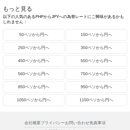
もっと見る
71.20ペソ
184.80円
以下の人気のあるPHPからJPYへの為替レートにご興味があるかも
71.21ペソ
184.83円
しれません：
71.22ペソ
184.85円
50ペソから円へ
150ペソから円へ
71.23ペソ
184.88円
250ペソから円へ
350ペソから円へ
71.24ペソ
184.90円
71.25ペソ
184.93円
450ペソから円へ
550ペソから円へ
71.26ペソ
184.96円
560ペソから円へ
750ペソから円へ
71.27ペソ
184.98円
850ペソから円へ
950ペソから円へ
71.28ペソ
185.01円
71.29ペソ
185.03円
1050ペソから円へ
1150ペソから円へ
71.30ペソ
185.06円
71.31ペソ
185.09円
会社概要
プライバシー
お問い合わせ
免責事項
71.32ペソ
185.11円