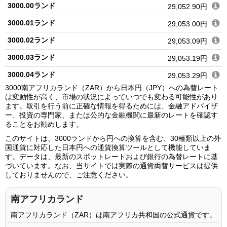
3000.00ランド
29,052.90円
3000.01ランド
29,053.00円
3000.02ランド
29,053.09円
3000.03ランド
29,053.19円
3000.04ランド
29,053.29円
3000南アフリカランド（ZAR）から日本円（JPY）への為替レート
3000.05ランド
29,053.38円
は変動性が高く、市場の状況によっていつでも変わる可能性があり
ます。取引を行う前に正確な情報を得るためには、金融アドバイザ
3000.06ランド
29,053.48円
ー、投資の専門家、または公的な金融機関に最新のレートを確認す
ることをお勧めします。
3000.07ランド
29,053.58円
このサイトは、3000ランドから円への換算を含む、30種類以上の外
3000.08ランド
29,053.67円
国通貨に対応した日本円への通貨換算ツールとして機能していま
す。データは、最新のスポットレートおよび銀行の為替レートに基
3000.09ランド
29,053.77円
づいています。なお、当サイトでは実際の通貨両替サービスは提供
しておりませんので、ご注意ください。
3000.10ランド
29,053.87円
3000.11ランド
29,053.97円
南アフリカランド
3000.12ランド
29,054.06円
南アフリカランド（ZAR）は南アフリカ共和国の公式通貨です。