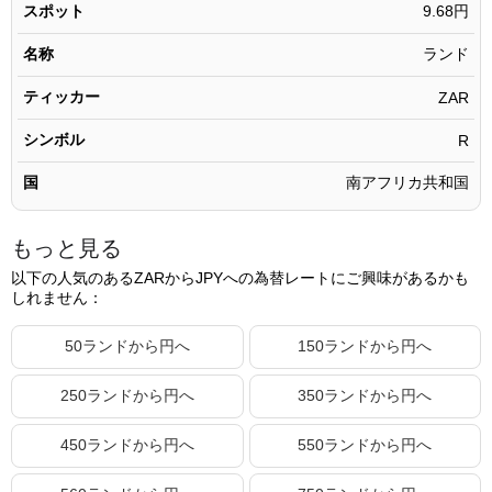
3000.13ランド
29,054.16円
スポット
9.68円
3000.14ランド
29,054.26円
名称
ランド
3000.15ランド
29,054.35円
ティッカー
ZAR
3000.16ランド
29,054.45円
シンボル
R
3000.17ランド
29,054.55円
国
南アフリカ共和国
3000.18ランド
29,054.64円
3000.19ランド
29,054.74円
もっと見る
3000.20ランド
29,054.84円
以下の人気のあるZARからJPYへの為替レートにご興味があるかも
しれません：
3000.21ランド
29,054.93円
3000.22ランド
29,055.03円
50ランドから円へ
150ランドから円へ
3000.23ランド
29,055.13円
250ランドから円へ
350ランドから円へ
3000.24ランド
29,055.22円
450ランドから円へ
550ランドから円へ
3000.25ランド
29,055.32円
3000.26ランド