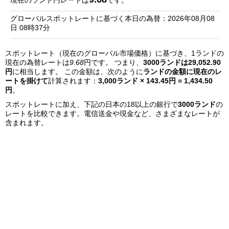
現在のランド円レートは
です。
銀
グローバルスポットレートに基づく本日の為替：2026年08月08
行
日 08時37分
リ
スポットレート（現在のグローバル市場価格）に基づき、1ランドの
ス
現在の為替レートは
9.68
円です。 つまり、
3000ランドは29,052.90
ト
円
に相当します。 この金額は、次のように
ランドの金額に現在のレ
ートを掛けて
計算されます：
3,000ランド × 143.45円 = 1,434.50
円
。
スポットレートに加え、下記の日本の18以上の銀行で
3000ランド
の
レートを比較できます。電信送金や現金など、さまざまなレートが
含まれます。