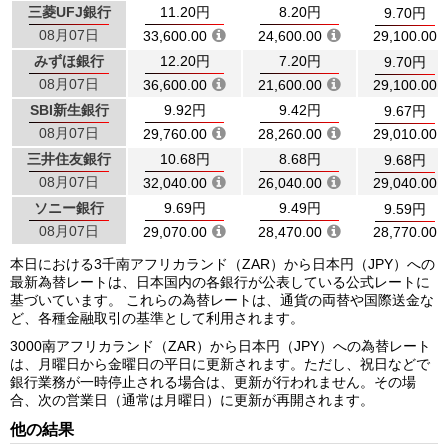
三菱UFJ銀行
11.20円
8.20円
9.70円
08月07日
33,600.00
24,600.00
29,100.00
みずほ銀行
12.20円
7.20円
9.70円
08月07日
36,600.00
21,600.00
29,100.00
SBI新生銀行
9.92円
9.42円
9.67円
08月07日
29,760.00
28,260.00
29,010.00
三井住友銀行
10.68円
8.68円
9.68円
08月07日
32,040.00
26,040.00
29,040.00
ソニー銀行
9.69円
9.49円
9.59円
08月07日
29,070.00
28,470.00
28,770.00
本日における3千南アフリカランド（ZAR）から日本円（JPY）への
最新為替レートは、日本国内の各銀行が公表している公式レートに
基づいています。 これらの為替レートは、通貨の両替や国際送金な
ど、各種金融取引の基準として利用されます。
3000南アフリカランド（ZAR）から日本円（JPY）への為替レート
は、月曜日から金曜日の平日に更新されます。ただし、祝日などで
銀行業務が一時停止される場合は、更新が行われません。その場
合、次の営業日（通常は月曜日）に更新が再開されます。
他の結果