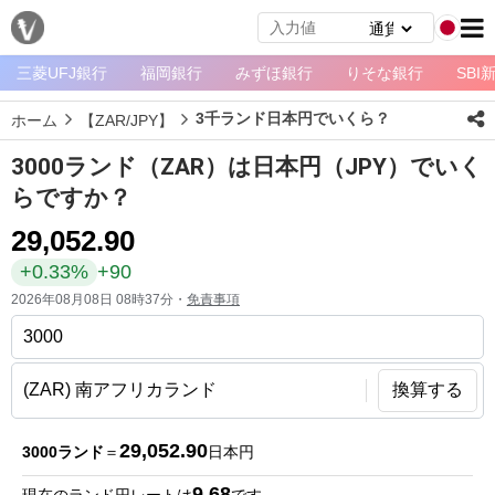
三菱UFJ銀行
福岡銀行
みずほ銀行
りそな銀行
SBI
メ
ニ
3千ランド日本円でいくら？
ホーム
【ZAR/JPY】
ュ
ー
3000ランド（ZAR）は日本円（JPY）でいく
ホ
らですか？
ー
29,052.90
ム
+0.33%
+90
ペ
2026年08月08日 08時37分・
免責事項
ー
ジ
通
換算する
貨
一
29,052.90
3000ランド
＝
日本円
覧
9.68