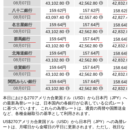
08月07日
43,102.80
42,562.80
42,832.8
八十二銀行
159.62円
157.62円
158.62円
08月07日
43,097.40
42,557.40
42,827.4
名古屋銀行
159.64円
157.64円
158.64円
08月07日
43,102.80
42,562.80
42,832.8
群馬銀行
159.64円
157.64円
158.64円
08月07日
43,102.80
42,562.80
42,832.8
北海道銀行
159.64円
157.64円
158.64円
08月07日
43,102.80
42,562.80
42,832.8
佐賀銀行
159.64円
157.64円
158.64円
08月07日
43,102.80
42,562.80
42,832.8
関西みらい銀行
159.64円
157.64円
158.64円
08月07日
43,102.80
42,562.80
42,832.8
本日における270アメリカ合衆国ドル（USD）から日本円（JPY）へ
の最新為替レートは、日本国内の各銀行が公表している公式レート
に基づいています。 これらの為替レートは、通貨の両替や国際送金
など、各種金融取引の基準として利用されます。
US$270アメリカ合衆国ドル（USD）から日本円（JPY）への為替レ
ートは、月曜日から金曜日の平日に更新されます。ただし、祝日な