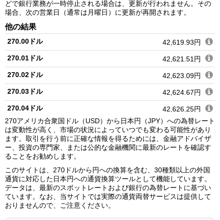
どで銀行業務が一時停止される場合は、更新が行われません。その
場合、次の営業日（通常は月曜日）に更新が再開されます。
他の結果
270.00ドル
42,619.93円
270.01ドル
42,621.51円
270.02ドル
42,623.09円
270.03ドル
42,624.67円
270.04ドル
42,626.25円
270アメリカ合衆国ドル（USD）から日本円（JPY）への為替レート
270.05ドル
42,627.82円
は変動性が高く、市場の状況によっていつでも変わる可能性があり
ます。取引を行う前に正確な情報を得るためには、金融アドバイザ
270.06ドル
42,629.40円
ー、投資の専門家、または公的な金融機関に最新のレートを確認す
ることをお勧めします。
270.07ドル
42,630.98円
このサイトは、270ドルから円への換算を含む、30種類以上の外国
270.08ドル
42,632.56円
通貨に対応した日本円への通貨換算ツールとして機能しています。
データは、最新のスポットレートおよび銀行の為替レートに基づい
270.09ドル
42,634.14円
ています。なお、当サイトでは実際の通貨両替サービスは提供して
おりませんので、ご注意ください。
270.10ドル
42,635.72円