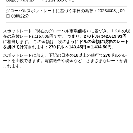
現在のドル円レートは
です。
銀
グローバルスポットレートに基づく本日の為替：2026年08月09
行
日 08時22分
リ
スポットレート（現在のグローバル市場価格）に基づき、1ドルの現
ス
在の為替レートは
157.85
円です。 つまり、
270ドルは42,619.93円
ト
に相当します。 この金額は、次のように
ドルの金額に現在のレート
を掛けて
計算されます：
270ドル × 143.45円 = 1,434.50円
。
スポットレートに加え、下記の日本の18以上の銀行で
270ドル
のレ
ートを比較できます。電信送金や現金など、さまざまなレートが含
まれます。