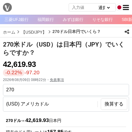
三菱UFJ銀行
福岡銀行
みずほ銀行
りそな銀行
SBI
メ
ニ
270ドル日本円でいくら？
ホーム
【USD/JPY】
ュ
ー
270米ドル（USD）は日本円（JPY）でいく
ホ
らですか？
ー
42,619.93
ム
-0.22%
-97.20
ペ
2026年08月09日 08時22分・
免責事項
ー
ジ
通
換算する
貨
一
42,619.93
270ドル
＝
日本円
覧
157.85