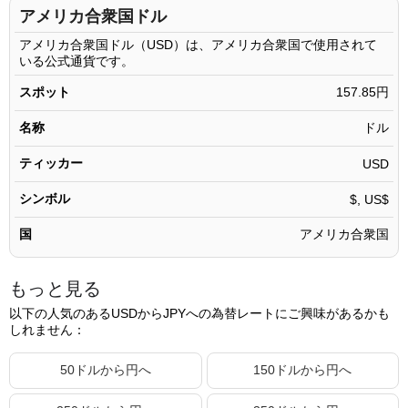
270.11ドル
42,637.30円
アメリカ合衆国ドル
270.12ドル
42,638.87円
アメリカ合衆国ドル（USD）は、アメリカ合衆国で使用されて
いる公式通貨です。
270.13ドル
42,640.45円
スポット
157.85円
270.14ドル
42,642.03円
名称
ドル
270.15ドル
42,643.61円
ティッカー
270.16ドル
USD
42,645.19円
270.17ドル
42,646.77円
シンボル
$, US$
270.18ドル
42,648.35円
国
アメリカ合衆国
270.19ドル
42,649.92円
もっと見る
270.20ドル
42,651.50円
以下の人気のあるUSDからJPYへの為替レートにご興味があるかも
270.21ドル
42,653.08円
しれません：
270.22ドル
42,654.66円
50ドルから円へ
150ドルから円へ
270.23ドル
42,656.24円