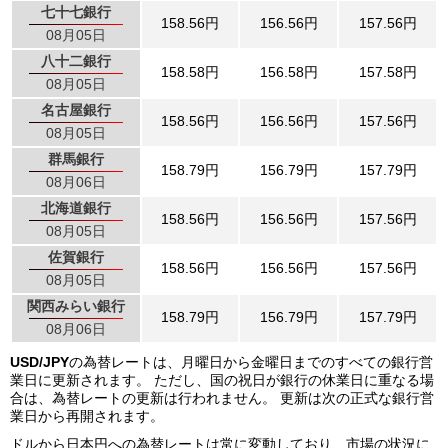
七十七銀行
158.56円
156.56円
157.56円
08月05日
八十二銀行
158.58円
156.58円
157.58円
08月05日
名古屋銀行
158.56円
156.56円
157.56円
08月05日
群馬銀行
158.79円
156.79円
157.79円
08月06日
北海道銀行
158.56円
156.56円
157.56円
08月05日
佐賀銀行
158.56円
156.56円
157.56円
08月05日
関西みらい銀行
158.79円
156.79円
157.79円
08月06日
USD/JPY
の為替レートは、月曜日から金曜日までのすべての銀行営
業日に更新されます。 ただし、国の祝日が銀行の休業日に重なる場
合は、為替レートの更新は行われません。 更新は次の正式な銀行営
業日から再開されます。
ドルから日本円への為替レートは常に変動しており、市場の状況に