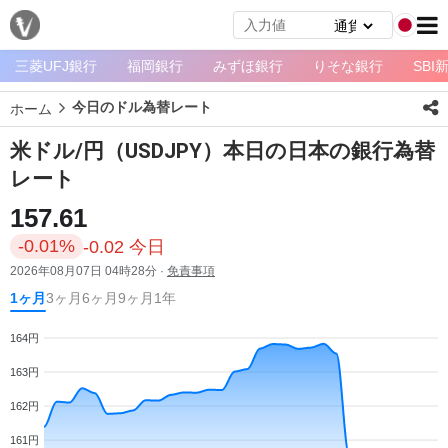
三菱UFJ銀行
福岡銀行
みずほ銀行
りそな銀行
SBI
メ
ニ
今日のドル為替レート
ホーム
ュ
ー
米ドル/円（USDJPY）本日の日本の銀行為替
ホ
レート
ー
157.61
ム
-0.01%
-0.02 今日
ペ
2026年08月07日 04時28分 ·
免責事項
ー
1ヶ月
3ヶ月
6ヶ月
9ヶ月
1年
ジ
164円
通
163円
貨
一
162円
覧
161円