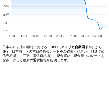
銀
160円
行
159円
リ
158円
ス
157円
ト
07 Jul
11 Jul
15 Jul
19 Jul
23 Jul
27 Jul
31 Jul
04 Aug
日本の18以上の銀行における、
USD
（
アメリカ合衆国ドル
）から
JPY（日本円）への本日の為替レートをご確認ください。TTS（電
信売相場）、TTB（電信買相場）、現金買い、現金売りのレートを
含み、詳しく最新の通貨情報を提供します。