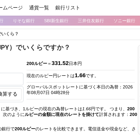
ームページ
通貨一覧
銀行リスト
行
りそな銀行
SBI新生銀行
三井住友銀行
ソニー銀行
でいくら？
（JPY）でいくらですか？
331.52
200ルピー
＝
日本円
1.66
現在のルピー円レートは
です。
グローバルスポットレートに基づく本日の為替：2026
年08月07日 04時28分
換算する
に基づき、1ルピーの現在の為替レートは
1.66
円です。 つまり、
200
、次のように
ルピーの金額に現在のレートを掛けて
計算されます：
200
の銀行で
200ルピー
のレートを比較できます。電信送金や現金など、さ