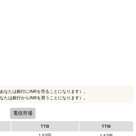
（あなたは銀行にINRを売ることになります）。
あなたは銀行からINRを買うことになります）。
電信市場
TTB
TTM
1.52円
1.67円