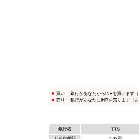
銀
行
リ
ス
ト
買い： 銀行があなたからINRを買います
売り： 銀行があなたにINRを売ります（
銀行名
TTS
りそな銀行
1.82円