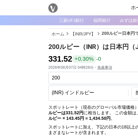
ホ
三菱UFJ銀行
福岡銀行
みずほ銀
メ
ニ
200ルピー日本円
ホーム
【INR/JPY】
ュ
ー
200ルピー（INR）は日本円
ホ
331.52
+0.30%
-0
ー
2026年08月07日 04時28分・
免責事項
ム
ペ
ー
ジ
通
スポットレート（現在のグローバル市場価格）
ルピーは331.52円
に相当します。 この金額は
貨
ルピー × 143.45円 = 1,434.50円
。
一
スポットレートに加え、下記の日本の18以上
覧
まざまなレートが含まれます。