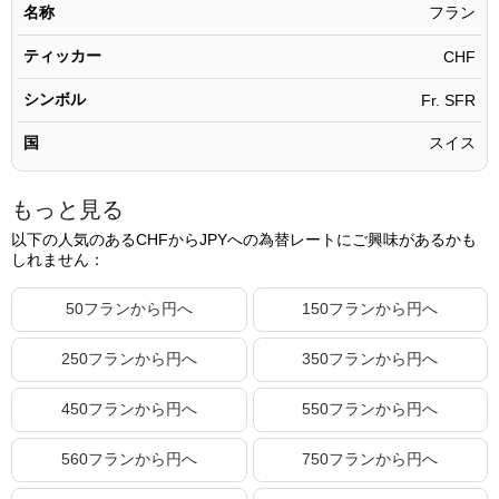
名称
フラン
900.15フラン
175,701.90円
ティッカー
900.16フラン
CHF
175,703.85円
900.17フラン
175,705.80円
シンボル
Fr. SFR
900.18フラン
175,707.75円
国
スイス
900.19フラン
175,709.71円
もっと見る
900.20フラン
175,711.66円
以下の人気のあるCHFからJPYへの為替レートにご興味があるかも
900.21フラン
175,713.61円
しれません：
900.22フラン
175,715.56円
50フランから円へ
150フランから円へ
900.23フラン
175,717.51円
250フランから円へ
350フランから円へ
900.24フラン
175,719.47円
900.25フラン
175,721.42円
450フランから円へ
550フランから円へ
900.26フラン
175,723.37円
560フランから円へ
750フランから円へ
900.27フラン
175,725.32円