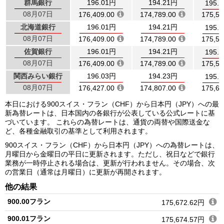
群馬銀行
196.01円
194.21円
195.
08月07日
176,409.00
174,789.00
175,59
北海道銀行
196.01円
194.21円
195.
08月07日
176,409.00
174,789.00
175,59
佐賀銀行
196.01円
194.21円
195.
08月07日
176,409.00
174,789.00
175,59
関西みらい銀行
196.03円
194.23円
195.
08月07日
176,427.00
174,807.00
175,61
本日における900スイス・フラン（CHF）から日本円（JPY）への最
新為替レートは、日本国内の各銀行が公表している公式レートに基
づいています。 これらの為替レートは、通貨の両替や国際送金な
ど、各種金融取引の基準として利用されます。
900スイス・フラン（CHF）から日本円（JPY）への為替レートは、
月曜日から金曜日の平日に更新されます。ただし、祝日などで銀行
業務が一時停止される場合は、更新が行われません。その場合、次
の営業日（通常は月曜日）に更新が再開されます。
他の結果
900.00フラン
175,672.62円
900.01フラン
175,674.57円