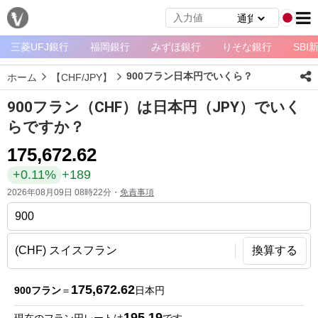
三菱UFJ銀行
福岡銀行
みずほ銀行
りそな銀行
SBI
メ
ニ
900フラン日本円でいくら？
ホーム
【CHF/JPY】
ュ
ー
900フラン（CHF）は日本円（JPY）でいく
ホ
らですか？
ー
175,672.62
ム
+0.11%
+189
ペ
2026年08月09日 08時22分・
免責事項
ー
ジ
通
換算する
貨
一
175,672.62
900フラン
＝
日本円
覧
195.19