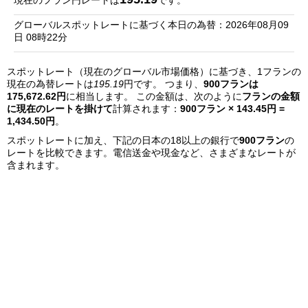
現在のフラン円レートは
です。
銀
グローバルスポットレートに基づく本日の為替：2026年08月09
行
日 08時22分
リ
スポットレート（現在のグローバル市場価格）に基づき、1フランの
ス
現在の為替レートは
195.19
円です。 つまり、
900フランは
ト
175,672.62円
に相当します。 この金額は、次のように
フランの金額
に現在のレートを掛けて
計算されます：
900フラン × 143.45円 =
1,434.50円
。
スポットレートに加え、下記の日本の18以上の銀行で
900フラン
の
レートを比較できます。電信送金や現金など、さまざまなレートが
含まれます。