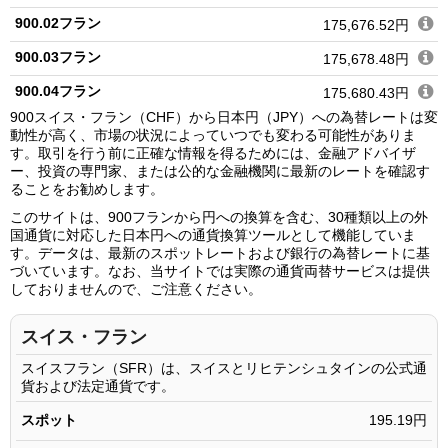
900.02フラン
175,676.52円
900.03フラン
175,678.48円
900.04フラン
175,680.43円
900スイス・フラン（CHF）から日本円（JPY）への為替レートは変
900.05フラン
175,682.38円
動性が高く、市場の状況によっていつでも変わる可能性がありま
す。取引を行う前に正確な情報を得るためには、金融アドバイザ
900.06フラン
175,684.33円
ー、投資の専門家、または公的な金融機関に最新のレートを確認す
ることをお勧めします。
900.07フラン
175,686.28円
このサイトは、900フランから円への換算を含む、30種類以上の外
900.08フラン
175,688.24円
国通貨に対応した日本円への通貨換算ツールとして機能していま
す。データは、最新のスポットレートおよび銀行の為替レートに基
900.09フラン
175,690.19円
づいています。なお、当サイトでは実際の通貨両替サービスは提供
しておりませんので、ご注意ください。
900.10フラン
175,692.14円
900.11フラン
175,694.09円
スイス・フラン
900.12フラン
175,696.04円
スイスフラン（SFR）は、スイスとリヒテンシュタインの公式通
貨および法定通貨です。
900.13フラン
175,697.99円
スポット
195.19円
900.14フラン
175,699.95円