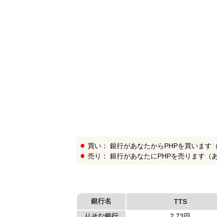
銀
行
リ
ス
ト
買い： 銀行があなたからPHPを買います
売り： 銀行があなたにPHPを売ります（
銀行名
TTS
りそな銀行
2.73円