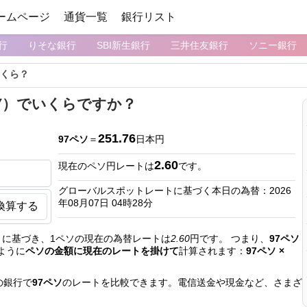
ームページ
通貨一覧
銀行リスト
行
りそな銀行
SBI新生銀行
三井住友銀行
ソニー銀行
いくら？
PY）でいくらですか？
251.76
97ペソ
＝
日本円
2.60
現在のペソ円レートは
です。
グローバルスポットレートに基づく本日の為替：2026
年08月07日 04時28分
換算する
に基づき、1ペソの現在の為替レートは
2.60
円です。 つまり、
97ペソ
ように
ペソの金額に現在のレートを掛けて
計算されます：
97ペソ ×
の銀行で
97ペソ
のレートを比較できます。電信送金や現金など、さまざ