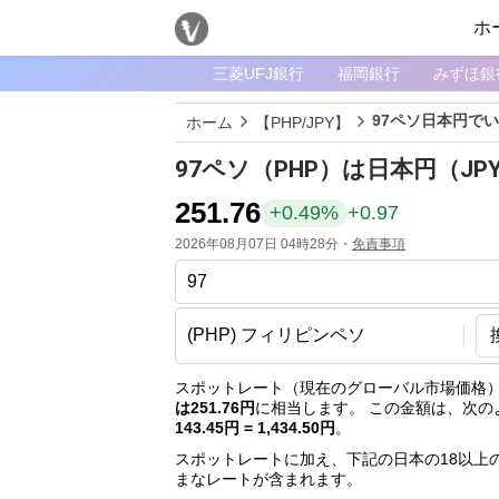
ホ
三菱UFJ銀行
福岡銀行
みずほ銀
メ
ニ
97ペソ日本円で
ホーム
【PHP/JPY】
ュ
ー
97ペソ（PHP）は日本円（J
ホ
251.76
+0.49%
+0.97
ー
2026年08月07日 04時28分・
免責事項
ム
ペ
ー
ジ
通
スポットレート（現在のグローバル市場価格）
は251.76円
に相当します。 この金額は、次の
貨
143.45円 = 1,434.50円
。
一
スポットレートに加え、下記の日本の18以上
覧
まなレートが含まれます。