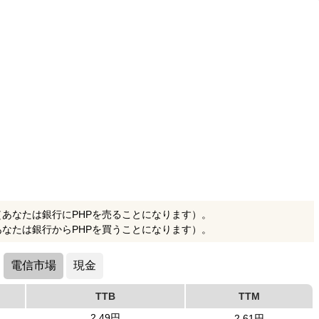
（あなたは銀行にPHPを売ることになります）。
あなたは銀行からPHPを買うことになります）。
電信市場
現金
TTB
TTM
2.49円
2.61円