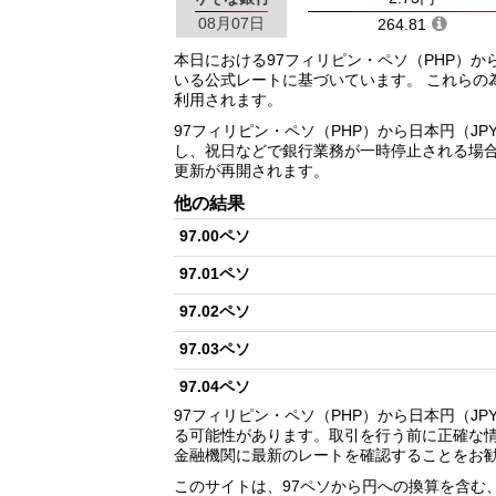
08月07日
264.81
本日における97フィリピン・ペソ（PHP）か
いる公式レートに基づいています。 これらの
利用されます。
97フィリピン・ペソ（PHP）から日本円（J
し、祝日などで銀行業務が一時停止される場
更新が再開されます。
他の結果
97.00ペソ
97.01ペソ
97.02ペソ
97.03ペソ
97.04ペソ
97フィリピン・ペソ（PHP）から日本円（J
97.05ペソ
る可能性があります。取引を行う前に正確な
金融機関に最新のレートを確認することをお
97.06ペソ
このサイトは、97ペソから円への換算を含む