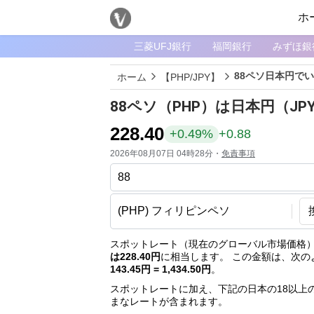
ホ
三菱UFJ銀行
福岡銀行
みずほ銀
メ
ニ
88ペソ日本円で
ホーム
【PHP/JPY】
ュ
ー
88ペソ（PHP）は日本円（J
ホ
228.40
+0.49%
+0.88
ー
2026年08月07日 04時28分・
免責事項
ム
ペ
ー
ジ
通
スポットレート（現在のグローバル市場価格）
は228.40円
に相当します。 この金額は、次の
貨
143.45円 = 1,434.50円
。
一
スポットレートに加え、下記の日本の18以上
覧
まなレートが含まれます。