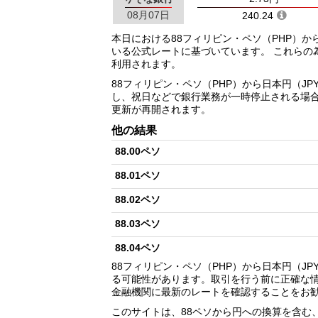
08月07日
240.24
本日における88フィリピン・ペソ（PHP）か
いる公式レートに基づいています。 これらの
利用されます。
88フィリピン・ペソ（PHP）から日本円（J
し、祝日などで銀行業務が一時停止される場
更新が再開されます。
他の結果
88.00ペソ
88.01ペソ
88.02ペソ
88.03ペソ
88.04ペソ
88フィリピン・ペソ（PHP）から日本円（J
88.05ペソ
る可能性があります。取引を行う前に正確な
金融機関に最新のレートを確認することをお
88.06ペソ
このサイトは、88ペソから円への換算を含む