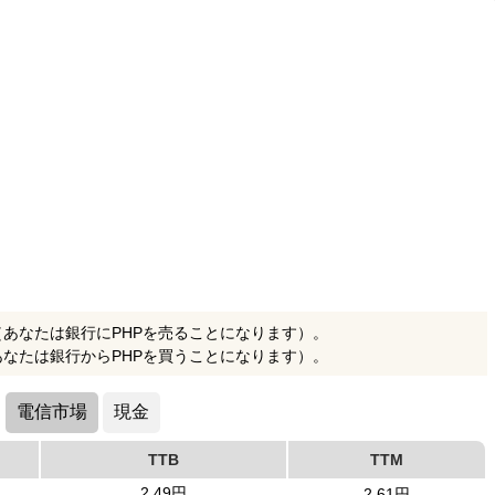
（あなたは銀行にPHPを売ることになります）。
あなたは銀行からPHPを買うことになります）。
電信市場
現金
TTB
TTM
2.49円
2.61円