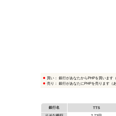
銀
行
リ
ス
ト
買い： 銀行があなたからPHPを買います
売り： 銀行があなたにPHPを売ります（
銀行名
TTS
りそな銀行
2.73円