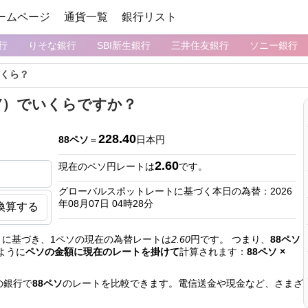
ームページ
通貨一覧
銀行リスト
行
りそな銀行
SBI新生銀行
三井住友銀行
ソニー銀行
いくら？
PY）でいくらですか？
228.40
88ペソ
＝
日本円
2.60
現在のペソ円レートは
です。
グローバルスポットレートに基づく本日の為替：2026
年08月07日 04時28分
換算する
に基づき、1ペソの現在の為替レートは
2.60
円です。 つまり、
88ペソ
ように
ペソの金額に現在のレートを掛けて
計算されます：
88ペソ ×
の銀行で
88ペソ
のレートを比較できます。電信送金や現金など、さまざ