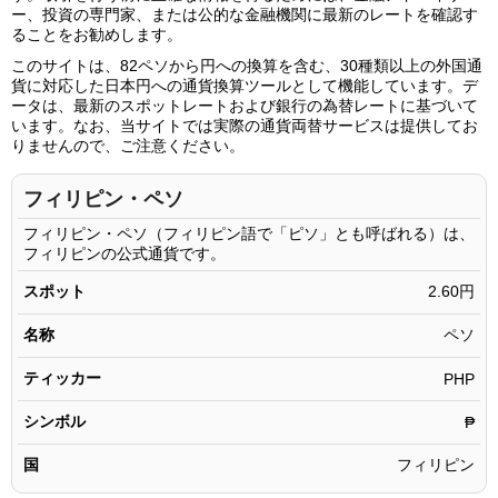
82.06ペソ
212.99円
ー、投資の専門家、または公的な金融機関に最新のレートを確認す
ることをお勧めします。
82.07ペソ
213.01円
このサイトは、82ペソから円への換算を含む、30種類以上の外国通
82.08ペソ
213.04円
貨に対応した日本円への通貨換算ツールとして機能しています。デ
ータは、最新のスポットレートおよび銀行の為替レートに基づいて
82.09ペソ
213.06円
います。なお、当サイトでは実際の通貨両替サービスは提供してお
りませんので、ご注意ください。
82.10ペソ
213.09円
82.11ペソ
213.12円
フィリピン・ペソ
82.12ペソ
213.14円
フィリピン・ペソ（フィリピン語で「ピソ」とも呼ばれる）は、
フィリピンの公式通貨です。
82.13ペソ
213.17円
スポット
2.60円
82.14ペソ
213.19円
名称
ペソ
82.15ペソ
213.22円
ティッカー
82.16ペソ
PHP
213.25円
82.17ペソ
213.27円
シンボル
₱
82.18ペソ
213.30円
国
フィリピン
82.19ペソ
213.32円