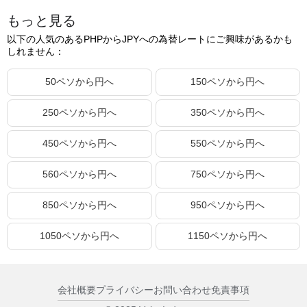
もっと見る
82.20ペソ
213.35円
以下の人気のあるPHPからJPYへの為替レートにご興味があるかも
82.21ペソ
213.38円
しれません：
82.22ペソ
213.40円
50ペソから円へ
150ペソから円へ
82.23ペソ
213.43円
250ペソから円へ
350ペソから円へ
82.24ペソ
213.45円
82.25ペソ
213.48円
450ペソから円へ
550ペソから円へ
82.26ペソ
213.51円
560ペソから円へ
750ペソから円へ
82.27ペソ
213.53円
850ペソから円へ
950ペソから円へ
82.28ペソ
213.56円
82.29ペソ
213.58円
1050ペソから円へ
1150ペソから円へ
82.30ペソ
213.61円
82.31ペソ
213.64円
会社概要
プライバシー
お問い合わせ
免責事項
82.32ペソ
213.66円