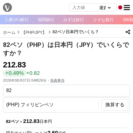
三菱UFJ銀行
福岡銀行
みずほ銀行
りそな銀行
SBI
メ
ニ
82ペソ日本円でいくら？
ホーム
【PHP/JPY】
ュ
ー
82ペソ（PHP）は日本円（JPY）でいくらで
ホ
すか？
ー
212.83
ム
+0.49%
+0.82
ペ
2026年08月07日 04時28分・
免責事項
ー
ジ
通
換算する
貨
一
212.83
82ペソ
＝
日本円
覧
2.60