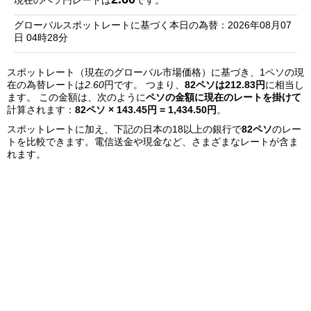
現在のペソ円レートは
です。
銀
グローバルスポットレートに基づく本日の為替：2026年08月07
行
日 04時28分
リ
スポットレート（現在のグローバル市場価格）に基づき、1ペソの現
ス
在の為替レートは
2.60
円です。 つまり、
82ペソは212.83円
に相当し
ト
ます。 この金額は、次のように
ペソの金額に現在のレートを掛けて
計算されます：
82ペソ × 143.45円 = 1,434.50円
。
スポットレートに加え、下記の日本の18以上の銀行で
82ペソ
のレー
トを比較できます。電信送金や現金など、さまざまなレートが含ま
れます。