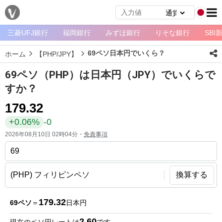
三菱UFJ銀行
福岡銀行
みずほ銀行
りそな銀行
SBI
メ
ニ
69ペソ日本円でいくら？
ホーム
【PHP/JPY】
ュ
ー
69ペソ（PHP）は日本円（JPY）でいくらで
ホ
すか？
ー
179.32
ム
+0.06%
-0
ペ
2026年08月10日 02時04分・
免責事項
ー
ジ
通
換算する
貨
一
179.32
69ペソ
＝
日本円
覧
2.60