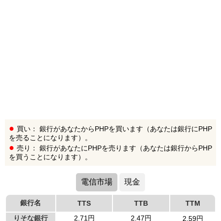
買い： 銀行があなたからPHPを買います（あなたは銀行にPHP
を売ることになります）。
売り： 銀行があなたにPHPを売ります（あなたは銀行からPHP
を買うことになります）。
電信市場
現金
銀行名
TTS
TTB
TTM
りそな銀行
2.71円
2.47円
2.59円