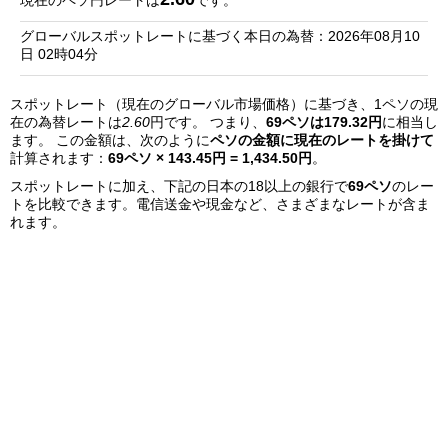
現在のペソ円レートは
です。
銀
グローバルスポットレートに基づく本日の為替：2026年08月10
行
日 02時04分
リ
スポットレート（現在のグローバル市場価格）に基づき、1ペソの現
ス
在の為替レートは
2.60
円です。 つまり、
69ペソは179.32円
に相当し
ト
ます。 この金額は、次のように
ペソの金額に現在のレートを掛けて
計算されます：
69ペソ × 143.45円 = 1,434.50円
。
スポットレートに加え、下記の日本の18以上の銀行で
69ペソ
のレー
トを比較できます。電信送金や現金など、さまざまなレートが含ま
れます。