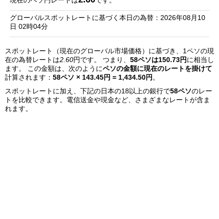
現在のペソ円レートは
です。
銀
グローバルスポットレートに基づく本日の為替：2026年08月10
行
日 02時04分
リ
スポットレート（現在のグローバル市場価格）に基づき、1ペソの現
ス
在の為替レートは
2.60
円です。 つまり、
58ペソは150.73円
に相当し
ト
ます。 この金額は、次のように
ペソの金額に現在のレートを掛けて
計算されます：
58ペソ × 143.45円 = 1,434.50円
。
スポットレートに加え、下記の日本の18以上の銀行で
58ペソ
のレー
トを比較できます。電信送金や現金など、さまざまなレートが含ま
れます。