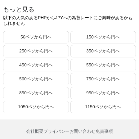
もっと見る
47.20ペソ
122.66円
以下の人気のあるPHPからJPYへの為替レートにご興味があるかも
47.21ペソ
122.69円
しれません：
47.22ペソ
122.72円
50ペソから円へ
150ペソから円へ
47.23ペソ
122.74円
250ペソから円へ
350ペソから円へ
47.24ペソ
122.77円
47.25ペソ
122.79円
450ペソから円へ
550ペソから円へ
47.26ペソ
122.82円
560ペソから円へ
750ペソから円へ
47.27ペソ
122.85円
850ペソから円へ
950ペソから円へ
47.28ペソ
122.87円
47.29ペソ
122.90円
1050ペソから円へ
1150ペソから円へ
47.30ペソ
122.92円
47.31ペソ
122.95円
会社概要
プライバシー
お問い合わせ
免責事項
47.32ペソ
122.98円