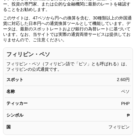
47.06ペソ
122.30円
ー、投資の専門家、または公的な金融機関に最新のレートを確認す
ることをお勧めします。
47.07ペソ
122.33円
このサイトは、47ペソから円への換算を含む、30種類以上の外国通
47.08ペソ
122.35円
貨に対応した日本円への通貨換算ツールとして機能しています。デ
ータは、最新のスポットレートおよび銀行の為替レートに基づいて
47.09ペソ
122.38円
います。なお、当サイトでは実際の通貨両替サービスは提供してお
りませんので、ご注意ください。
47.10ペソ
122.40円
47.11ペソ
122.43円
フィリピン・ペソ
47.12ペソ
122.46円
フィリピン・ペソ（フィリピン語で「ピソ」とも呼ばれる）は、
フィリピンの公式通貨です。
47.13ペソ
122.48円
スポット
2.60円
47.14ペソ
122.51円
名称
ペソ
47.15ペソ
122.53円
ティッカー
47.16ペソ
PHP
122.56円
47.17ペソ
122.59円
シンボル
₱
47.18ペソ
122.61円
国
フィリピン
47.19ペソ
122.64円