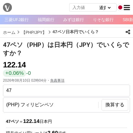
三菱UFJ銀行
福岡銀行
みずほ銀行
りそな銀行
SBI
メ
ニ
47ペソ日本円でいくら？
ホーム
【PHP/JPY】
ュ
ー
47ペソ（PHP）は日本円（JPY）でいくらで
ホ
すか？
ー
122.14
ム
+0.06%
-0
ペ
2026年08月10日 02時04分・
免責事項
ー
ジ
通
換算する
貨
一
122.14
47ペソ
＝
日本円
覧
2.60