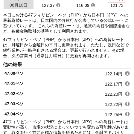
08月10日
127.37
116.09
121.73
本日における47フィリピン・ペソ（PHP）から日本円（JPY）への
最新為替レートは、日本国内の各銀行が公表している公式レートに
基づいています。 これらの為替レートは、通貨の両替や国際送金な
ど、各種金融取引の基準として利用されます。
47フィリピン・ペソ（PHP）から日本円（JPY）への為替レート
は、月曜日から金曜日の平日に更新されます。ただし、祝日などで
銀行業務が一時停止される場合は、更新が行われません。その場
合、次の営業日（通常は月曜日）に更新が再開されます。
他の結果
47.00ペソ
122.14円
47.01ペソ
122.17円
47.02ペソ
122.20円
47.03ペソ
122.22円
47.04ペソ
122.25円
47フィリピン・ペソ（PHP）から日本円（JPY）への為替レートは
47.05ペソ
122.27円
変動性が高く、市場の状況によっていつでも変わる可能性がありま
す。取引を行う前に正確な情報を得るためには、金融アドバイザ