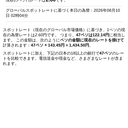
現在のペソ円レートは
です。
銀
グローバルスポットレートに基づく本日の為替：2026年08月10
行
日 02時04分
リ
スポットレート（現在のグローバル市場価格）に基づき、1ペソの現
ス
在の為替レートは
2.60
円です。 つまり、
47ペソは122.14円
に相当し
ト
ます。 この金額は、次のように
ペソの金額に現在のレートを掛けて
計算されます：
47ペソ × 143.45円 = 1,434.50円
。
スポットレートに加え、下記の日本の18以上の銀行で
47ペソ
のレー
トを比較できます。電信送金や現金など、さまざまなレートが含ま
れます。