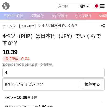
三菱UFJ銀行
福岡銀行
みずほ銀行
りそな銀行
SBI
メ
ニ
4ペソ日本円でいくら？
ホーム
【PHP/JPY】
ュ
ー
4ペソ（PHP）は日本円（JPY）でいくらで
ホ
すか？
ー
10.39
ム
-0.23%
-0.04
ペ
2026年08月09日 08時22分・
免責事項
ー
ジ
通
換算する
貨
一
10.39
4ペソ
＝
日本円
覧
2.60