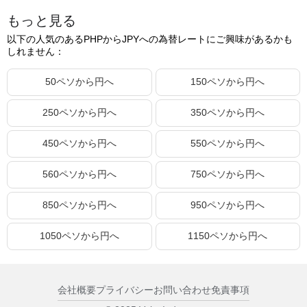
もっと見る
4.20ペソ
10.91円
以下の人気のあるPHPからJPYへの為替レートにご興味があるかも
4.21ペソ
10.93円
しれません：
4.22ペソ
10.96円
50ペソから円へ
150ペソから円へ
4.23ペソ
10.99円
250ペソから円へ
350ペソから円へ
4.24ペソ
11.01円
4.25ペソ
11.04円
450ペソから円へ
550ペソから円へ
4.26ペソ
11.06円
560ペソから円へ
750ペソから円へ
4.27ペソ
11.09円
850ペソから円へ
950ペソから円へ
4.28ペソ
11.12円
4.29ペソ
11.14円
1050ペソから円へ
1150ペソから円へ
4.30ペソ
11.17円
4.31ペソ
11.19円
会社概要
プライバシー
お問い合わせ
免責事項
4.32ペソ
11.22円