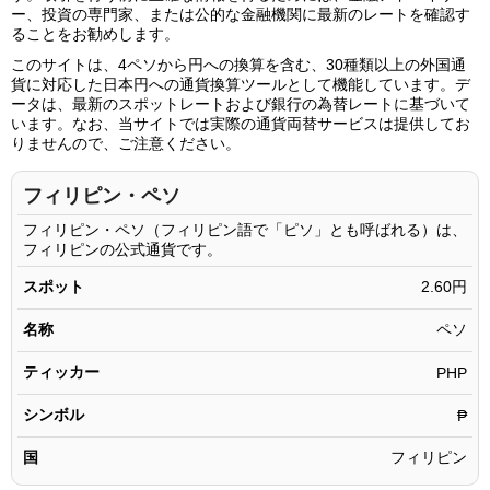
4.06ペソ
10.54円
ー、投資の専門家、または公的な金融機関に最新のレートを確認す
ることをお勧めします。
4.07ペソ
10.57円
このサイトは、4ペソから円への換算を含む、30種類以上の外国通
4.08ペソ
10.60円
貨に対応した日本円への通貨換算ツールとして機能しています。デ
ータは、最新のスポットレートおよび銀行の為替レートに基づいて
4.09ペソ
10.62円
います。なお、当サイトでは実際の通貨両替サービスは提供してお
りませんので、ご注意ください。
4.10ペソ
10.65円
4.11ペソ
10.67円
フィリピン・ペソ
4.12ペソ
10.70円
フィリピン・ペソ（フィリピン語で「ピソ」とも呼ばれる）は、
フィリピンの公式通貨です。
4.13ペソ
10.73円
スポット
2.60円
4.14ペソ
10.75円
名称
ペソ
4.15ペソ
10.78円
ティッカー
4.16ペソ
PHP
10.80円
4.17ペソ
10.83円
シンボル
₱
4.18ペソ
10.86円
国
フィリピン
4.19ペソ
10.88円