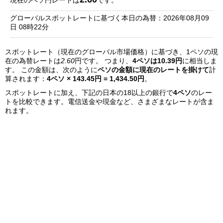
現在のペソ円レートは
です。
銀
グローバルスポットレートに基づく本日の為替：2026年08月09
行
日 08時22分
リ
スポットレート（現在のグローバル市場価格）に基づき、1ペソの現
ス
在の為替レートは
2.60
円です。 つまり、
4ペソは10.39円
に相当しま
ト
す。 この金額は、次のように
ペソの金額に現在のレートを掛けて
計
算されます：
4ペソ × 143.45円 = 1,434.50円
。
スポットレートに加え、下記の日本の18以上の銀行で
4ペソ
のレー
トを比較できます。電信送金や現金など、さまざまなレートが含ま
れます。