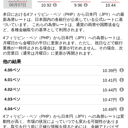
08月07日
10.92
9.96
10.44
本日における4フィリピン・ペソ（PHP）から日本円（JPY）への最
新為替レートは、日本国内の各銀行が公表している公式レートに基
づいています。 これらの為替レートは、通貨の両替や国際送金な
ど、各種金融取引の基準として利用されます。
4フィリピン・ペソ（PHP）から日本円（JPY）への為替レートは、
月曜日から金曜日の平日に更新されます。ただし、祝日などで銀行
業務が一時停止される場合は、更新が行われません。その場合、次
の営業日（通常は月曜日）に更新が再開されます。
他の結果
4.00ペソ
10.39円
4.01ペソ
10.41円
4.02ペソ
10.44円
4.03ペソ
10.47円
4.04ペソ
10.49円
4フィリピン・ペソ（PHP）から日本円（JPY）への為替レートは変
4.05ペソ
10.52円
動性が高く、市場の状況によっていつでも変わる可能性がありま
す。取引を行う前に正確な情報を得るためには、金融アドバイザ