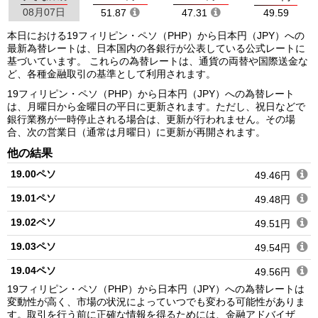
08月07日
51.87
47.31
49.59
本日における19フィリピン・ペソ（PHP）から日本円（JPY）への
最新為替レートは、日本国内の各銀行が公表している公式レートに
基づいています。 これらの為替レートは、通貨の両替や国際送金な
ど、各種金融取引の基準として利用されます。
19フィリピン・ペソ（PHP）から日本円（JPY）への為替レート
は、月曜日から金曜日の平日に更新されます。ただし、祝日などで
銀行業務が一時停止される場合は、更新が行われません。その場
合、次の営業日（通常は月曜日）に更新が再開されます。
他の結果
19.00ペソ
49.46円
19.01ペソ
49.48円
19.02ペソ
49.51円
19.03ペソ
49.54円
19.04ペソ
49.56円
19フィリピン・ペソ（PHP）から日本円（JPY）への為替レートは
19.05ペソ
49.59円
変動性が高く、市場の状況によっていつでも変わる可能性がありま
す。取引を行う前に正確な情報を得るためには、金融アドバイザ