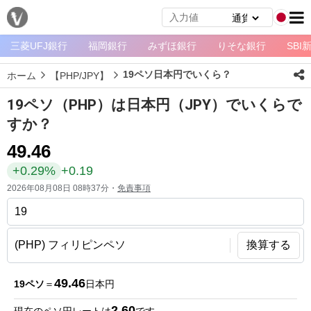
三菱UFJ銀行
福岡銀行
みずほ銀行
りそな銀行
SBI
メ
ニ
19ペソ日本円でいくら？
ホーム
【PHP/JPY】
ュ
ー
19ペソ（PHP）は日本円（JPY）でいくらで
ホ
すか？
ー
49.46
ム
+0.29%
+0.19
ペ
2026年08月08日 08時37分・
免責事項
ー
ジ
通
換算する
貨
一
49.46
19ペソ
＝
日本円
覧
2.60