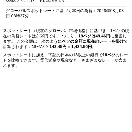
現在のペソ円レートは
です。
銀
グローバルスポットレートに基づく本日の為替：2026年08月08
行
日 08時37分
リ
スポットレート（現在のグローバル市場価格）に基づき、1ペソの現
ス
在の為替レートは
2.60
円です。 つまり、
19ペソは49.46円
に相当し
ト
ます。 この金額は、次のように
ペソの金額に現在のレートを掛けて
計算されます：
19ペソ × 143.45円 = 1,434.50円
。
スポットレートに加え、下記の日本の18以上の銀行で
19ペソ
のレー
トを比較できます。電信送金や現金など、さまざまなレートが含ま
れます。