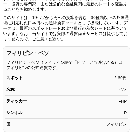
19.06ペソ
49.62円
ー、投資の専門家、または公的な金融機関に最新のレートを確認す
ることをお勧めします。
19.07ペソ
49.64円
このサイトは、19ペソから円への換算を含む、30種類以上の外国通
19.08ペソ
49.67円
貨に対応した日本円への通貨換算ツールとして機能しています。デ
ータは、最新のスポットレートおよび銀行の為替レートに基づいて
19.09ペソ
49.69円
います。なお、当サイトでは実際の通貨両替サービスは提供してお
りませんので、ご注意ください。
19.10ペソ
49.72円
19.11ペソ
49.75円
フィリピン・ペソ
19.12ペソ
49.77円
フィリピン・ペソ（フィリピン語で「ピソ」とも呼ばれる）は、
フィリピンの公式通貨です。
19.13ペソ
49.80円
スポット
2.60円
19.14ペソ
49.82円
名称
ペソ
19.15ペソ
49.85円
ティッカー
19.16ペソ
PHP
49.88円
19.17ペソ
49.90円
シンボル
₱
19.18ペソ
49.93円
国
フィリピン
19.19ペソ
49.95円