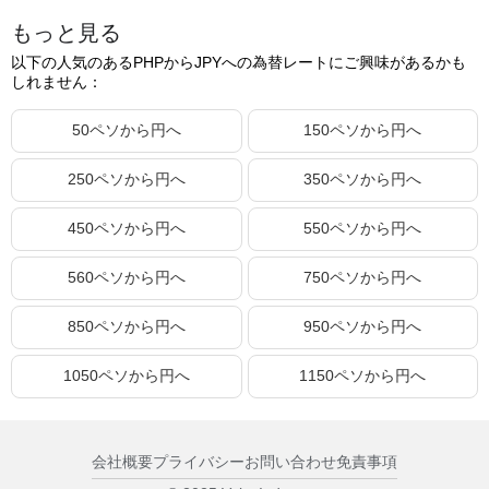
もっと見る
19.20ペソ
49.98円
以下の人気のあるPHPからJPYへの為替レートにご興味があるかも
19.21ペソ
50.01円
しれません：
19.22ペソ
50.03円
50ペソから円へ
150ペソから円へ
19.23ペソ
50.06円
250ペソから円へ
350ペソから円へ
19.24ペソ
50.08円
19.25ペソ
50.11円
450ペソから円へ
550ペソから円へ
19.26ペソ
50.14円
560ペソから円へ
750ペソから円へ
19.27ペソ
50.16円
850ペソから円へ
950ペソから円へ
19.28ペソ
50.19円
19.29ペソ
50.21円
1050ペソから円へ
1150ペソから円へ
19.30ペソ
50.24円
19.31ペソ
50.27円
会社概要
プライバシー
お問い合わせ
免責事項
19.32ペソ
50.29円