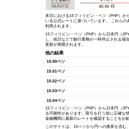
08月07日
40.95
本日における15フィリピン・ペソ（PHP）か
いる公式レートに基づいています。 これらの
利用されます。
15フィリピン・ペソ（PHP）から日本円（J
し、祝日などで銀行業務が一時停止される場
更新が再開されます。
他の結果
15.00ペソ
15.01ペソ
15.02ペソ
15.03ペソ
15.04ペソ
15フィリピン・ペソ（PHP）から日本円（J
15.05ペソ
る可能性があります。取引を行う前に正確な
金融機関に最新のレートを確認することをお
15.06ペソ
このサイトは、15ペソから円への換算を含む