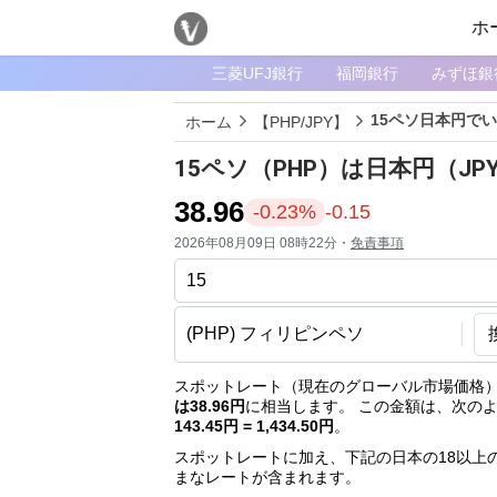
ホ
三菱UFJ銀行
福岡銀行
みずほ銀
メ
ニ
15ペソ日本円で
ホーム
【PHP/JPY】
ュ
ー
15ペソ（PHP）は日本円（J
ホ
38.96
-0.23%
-0.15
ー
2026年08月09日 08時22分・
免責事項
ム
ペ
ー
ジ
通
スポットレート（現在のグローバル市場価格）
は38.96円
に相当します。 この金額は、次の
貨
143.45円 = 1,434.50円
。
一
スポットレートに加え、下記の日本の18以上
覧
まなレートが含まれます。