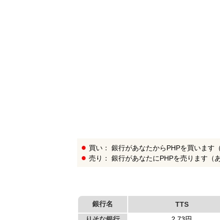
銀
行
リ
ス
ト
買い： 銀行があなたからPHPを買います
売り： 銀行があなたにPHPを売ります（
銀行名
TTS
りそな銀行
2.73円