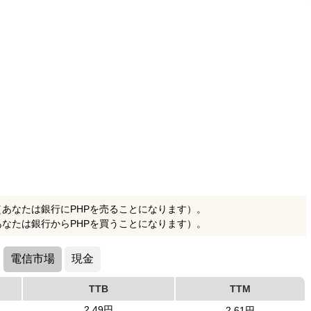
（あなたは銀行にPHPを売ることになります）。
あなたは銀行からPHPを買うことになります）。
電信市場
現金
TTB
TTM
2.49円
2.61円