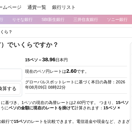
ームページ
通貨一覧
銀行リスト
行
りそな銀行
SBI新生銀行
三井住友銀行
ソニー銀行
いくら？
PY）でいくらですか？
38.96
15ペソ
＝
日本円
2.60
現在のペソ円レートは
です。
グローバルスポットレートに基づく本日の為替：2026
年08月09日 08時22分
換算する
に基づき、1ペソの現在の為替レートは
2.60
円です。 つまり、
15ペソ
ように
ペソの金額に現在のレートを掛けて
計算されます：
15ペソ ×
の銀行で
15ペソ
のレートを比較できます。電信送金や現金など、さまざ