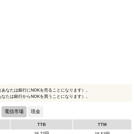
（あなたは銀行にNOKを売ることになります）。
あなたは銀行からNOKを買うことになります）。
電信市場
現金
TTB
TTM
16.22円
16.52円