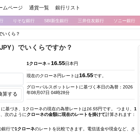
ームページ
通貨一覧
銀行リスト
行
りそな銀行
SBI新生銀行
三井住友銀行
ソニー銀行
でいくら？
JPY）でいくらですか？
16.55
1クローネ
＝
日本円
16.55
現在のクローネ円レートは
です。
グローバルスポットレートに基づく本日の為替：2026
年08月07日 04時28分
換算する
に基づき、1クローネの現在の為替レートは
16.55
円です。 つまり、
1
は、次のように
クローネの金額に現在のレートを掛けて
計算されます：
の銀行で
1クローネ
のレートを比較できます。電信送金や現金など、さ