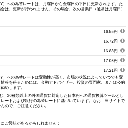
JPY）への為替レートは、月曜日から金曜日の平日に更新されます。た
場合は、更新が行われません。その場合、次の営業日（通常は月曜日）
16.55円
16.72円
16.88円
17.05円
17.21円
JPY）への為替レートは変動性が高く、市場の状況によっていつでも変
17.38円
な情報を得るためには、金融アドバイザー、投資の専門家、または公的
お勧めします。
17.54円
む、30種類以上の外国通貨に対応した日本円への通貨換算ツールとし
17.71円
トレートおよび銀行の為替レートに基づいています。なお、当サイトで
せんので、ご注意ください。
17.88円
18.04円
ートにご興味があるかもしれません：