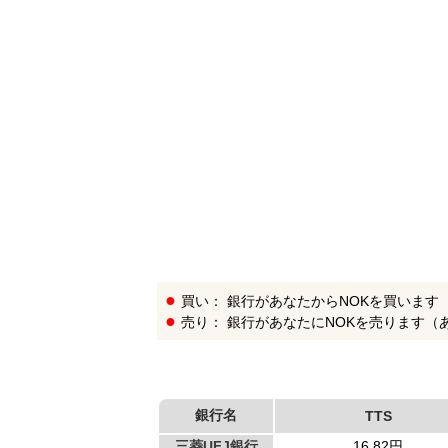
銀
行
リ
ス
ト
買い： 銀行があなたからNOKを買います
売り： 銀行があなたにNOKを売ります（
銀行名
TTS
三菱UFJ銀行
16.82円