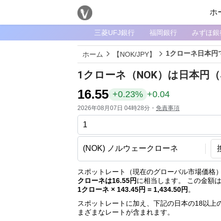
ホ
三菱UFJ銀行
福岡銀行
みずほ銀
メ
ニ
1クローネ日本円
ホーム
【NOK/JPY】
ュ
ー
1クローネ（NOK）は日本円（
ホ
16.55
+0.23%
+0.04
ー
2026年08月07日 04時28分・
免責事項
ム
ペ
ー
ジ
通
スポットレート（現在のグローバル市場価格）
クローネは16.55円
に相当します。 この金額
貨
1クローネ × 143.45円 = 1,434.50円
。
一
スポットレートに加え、下記の日本の18以上
覧
まざまなレートが含まれます。