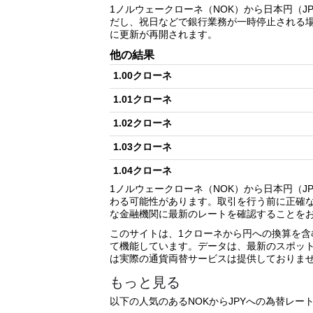
1ノルウェークローネ（NOK）から日本円（
だし、祝日などで銀行業務が一時停止される
に更新が再開されます。
他の結果
1.00クローネ
1.01クローネ
1.02クローネ
1.03クローネ
1.04クローネ
1ノルウェークローネ（NOK）から日本円（
1.05クローネ
わる可能性があります。取引を行う前に正確
な金融機関に最新のレートを確認することを
1.06クローネ
このサイトは、1クローネから円への換算を含
1.07クローネ
て機能しています。データは、最新のスポッ
は実際の通貨両替サービスは提供しておりま
1.08クローネ
もっと見る
1.09クローネ
以下の人気のあるNOKからJPYへの為替レ