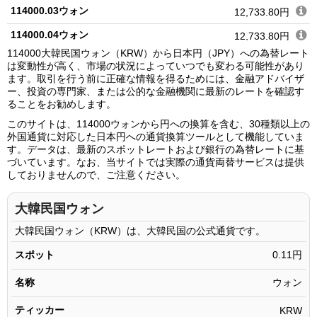
114000.03ウォン
12,733.80円
114000.04ウォン
12,733.80円
114000大韓民国ウォン（KRW）から日本円（JPY）への為替レート
114000.05ウォン
12,733.81円
は変動性が高く、市場の状況によっていつでも変わる可能性があり
ます。取引を行う前に正確な情報を得るためには、金融アドバイザ
114000.06ウォン
12,733.81円
ー、投資の専門家、または公的な金融機関に最新のレートを確認す
ることをお勧めします。
114000.07ウォン
12,733.81円
このサイトは、114000ウォンから円への換算を含む、30種類以上の
114000.08ウォン
12,733.81円
外国通貨に対応した日本円への通貨換算ツールとして機能していま
す。データは、最新のスポットレートおよび銀行の為替レートに基
114000.09ウォン
12,733.81円
づいています。なお、当サイトでは実際の通貨両替サービスは提供
しておりませんので、ご注意ください。
114000.10ウォン
12,733.81円
114000.11ウォン
12,733.81円
大韓民国ウォン
114000.12ウォン
12,733.81円
大韓民国ウォン（KRW）は、大韓民国の公式通貨です。
114000.13ウォン
12,733.81円
スポット
0.11円
114000.14ウォン
12,733.82円
名称
ウォン
114000.15ウォン
12,733.82円
ティッカー
KRW