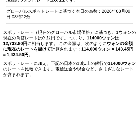
現在のウォン円レートは
です。
銀
グローバルスポットレートに基づく本日の為替：2026年08月09
行
日 08時22分
リ
スポットレート（現在のグローバル市場価格）に基づき、1ウォンの
ス
現在の為替レートは
0.11
円です。 つまり、
114000ウォンは
ト
12,733.80円
に相当します。 この金額は、次のように
ウォンの金額
に現在のレートを掛けて
計算されます：
114,000ウォン × 143.45円
= 1,434.50円
。
スポットレートに加え、下記の日本の18以上の銀行で
114000ウォン
のレートを比較できます。電信送金や現金など、さまざまなレート
が含まれます。