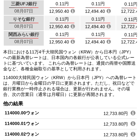
三菱UFJ銀行
0.11円
0.11円
0.11円
08月07日
12,950.40
12,494.40
12,722.4
りそな銀行
0.11円
0.11円
0.11円
08月07日
12,950.40
12,494.40
12,722.4
関西みらい銀行
0.11円
0.11円
0.11円
08月07日
12,950.40
12,494.40
12,722.4
本日における11万4千大韓民国ウォン（KRW）から日本円（JPY）
への最新為替レートは、日本国内の各銀行が公表している公式レー
トに基づいています。 これらの為替レートは、通貨の両替や国際送
金など、各種金融取引の基準として利用されます。
114000大韓民国ウォン（KRW）から日本円（JPY）への為替レート
は、月曜日から金曜日の平日に更新されます。ただし、祝日などで
銀行業務が一時停止される場合は、更新が行われません。その場
合、次の営業日（通常は月曜日）に更新が再開されます。
他の結果
114000.00ウォン
12,733.80円
114000.01ウォン
12,733.80円
114000.02ウォン
12,733.80円