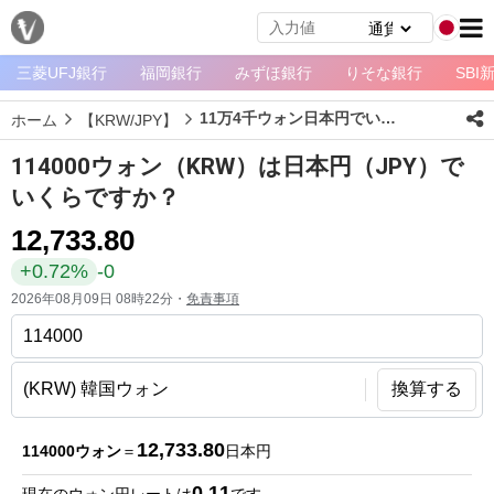
三菱UFJ銀行
福岡銀行
みずほ銀行
りそな銀行
SBI
メ
ニ
11万4千ウォン日本円でいくら？
ホーム
【KRW/JPY】
ュ
ー
114000ウォン（KRW）は日本円（JPY）で
ホ
いくらですか？
ー
12,733.80
ム
+0.72%
-0
ペ
2026年08月09日 08時22分・
免責事項
ー
ジ
通
換算する
貨
一
12,733.80
114000ウォン
＝
日本円
覧
0.11