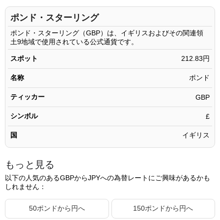
155.11ポンド
33,011.38円
ポンド・スターリング
155.12ポンド
33,013.51円
ポンド・スターリング（GBP）は、イギリスおよびその関連領
土9地域で使用されている公式通貨です。
155.13ポンド
33,015.64円
スポット
212.83円
155.14ポンド
33,017.76円
名称
ポンド
155.15ポンド
33,019.89円
ティッカー
155.16ポンド
GBP
33,022.02円
155.17ポンド
33,024.15円
シンボル
£
155.18ポンド
33,026.28円
国
イギリス
155.19ポンド
33,028.40円
もっと見る
155.20ポンド
33,030.53円
以下の人気のあるGBPからJPYへの為替レートにご興味があるかも
155.21ポンド
33,032.66円
しれません：
155.22ポンド
33,034.79円
50ポンドから円へ
150ポンドから円へ
155.23ポンド
33,036.92円