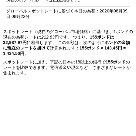
現在のポンド円レートは
です。
銀
グローバルスポットレートに基づく本日の為替：2026年08月09
行
日 08時22分
リ
スポットレート（現在のグローバル市場価格）に基づき、1ポンドの
ス
現在の為替レートは
212.83
円です。 つまり、
155ポンドは
ト
32,987.97円
に相当します。 この金額は、次のように
ポンドの金額
に現在のレートを掛けて
計算されます：
155ポンド × 143.45円 =
1,434.50円
。
スポットレートに加え、下記の日本の18以上の銀行で
155ポンド
の
レートを比較できます。電信送金や現金など、さまざまなレートが
含まれます。