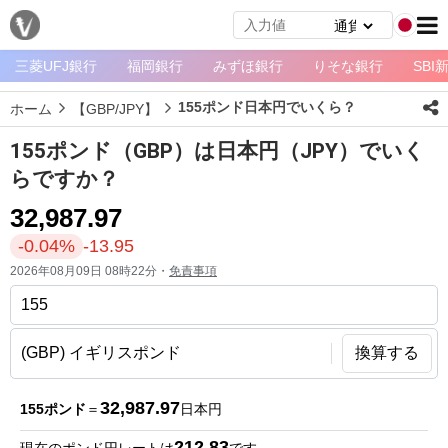
三菱UFJ銀行
福岡銀行
みずほ銀行
りそな銀行
SBI
メ
ニ
155ポンド日本円でいくら？
ホーム
【GBP/JPY】
ュ
ー
155ポンド（GBP）は日本円（JPY）でいく
ホ
らですか？
ー
32,987.97
ム
-0.04%
-13.95
ペ
2026年08月09日 08時22分・
免責事項
ー
ジ
通
換算する
貨
一
32,987.97
155ポンド
＝
日本円
覧
212.83