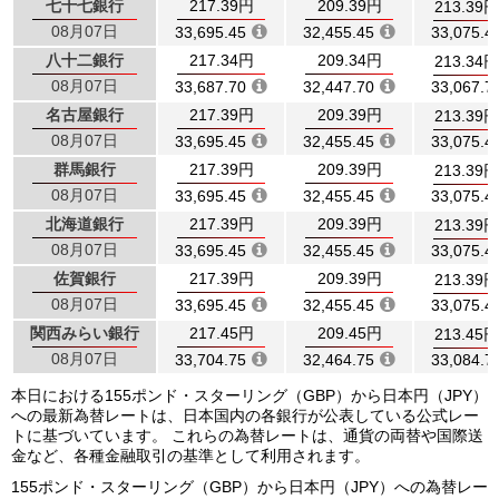
七十七銀行
217.39円
209.39円
213.39円
08月07日
33,695.45
32,455.45
33,075.4
八十二銀行
217.34円
209.34円
213.34円
08月07日
33,687.70
32,447.70
33,067.7
名古屋銀行
217.39円
209.39円
213.39円
08月07日
33,695.45
32,455.45
33,075.4
群馬銀行
217.39円
209.39円
213.39円
08月07日
33,695.45
32,455.45
33,075.4
北海道銀行
217.39円
209.39円
213.39円
08月07日
33,695.45
32,455.45
33,075.4
佐賀銀行
217.39円
209.39円
213.39円
08月07日
33,695.45
32,455.45
33,075.4
関西みらい銀行
217.45円
209.45円
213.45円
08月07日
33,704.75
32,464.75
33,084.7
本日における155ポンド・スターリング（GBP）から日本円（JPY）
への最新為替レートは、日本国内の各銀行が公表している公式レー
トに基づいています。 これらの為替レートは、通貨の両替や国際送
金など、各種金融取引の基準として利用されます。
155ポンド・スターリング（GBP）から日本円（JPY）への為替レー