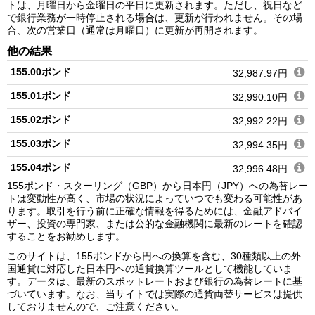
トは、月曜日から金曜日の平日に更新されます。ただし、祝日など
で銀行業務が一時停止される場合は、更新が行われません。その場
合、次の営業日（通常は月曜日）に更新が再開されます。
他の結果
155.00ポンド
32,987.97円
155.01ポンド
32,990.10円
155.02ポンド
32,992.22円
155.03ポンド
32,994.35円
155.04ポンド
32,996.48円
155ポンド・スターリング（GBP）から日本円（JPY）への為替レー
155.05ポンド
32,998.61円
トは変動性が高く、市場の状況によっていつでも変わる可能性があ
ります。取引を行う前に正確な情報を得るためには、金融アドバイ
155.06ポンド
33,000.74円
ザー、投資の専門家、または公的な金融機関に最新のレートを確認
することをお勧めします。
155.07ポンド
33,002.87円
このサイトは、155ポンドから円への換算を含む、30種類以上の外
155.08ポンド
33,004.99円
国通貨に対応した日本円への通貨換算ツールとして機能していま
す。データは、最新のスポットレートおよび銀行の為替レートに基
155.09ポンド
33,007.12円
づいています。なお、当サイトでは実際の通貨両替サービスは提供
しておりませんので、ご注意ください。
155.10ポンド
33,009.25円