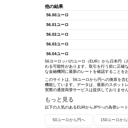
他の結果
56.00ユーロ
56.01ユーロ
56.02ユーロ
56.03ユーロ
56.04ユーロ
56ヨーロッパのユーロ（EUR）から日本円
56.05ユーロ
わる可能性があります。取引を行う前に正確
な金融機関に最新のレートを確認することを
56.06ユーロ
このサイトは、56ユーロから円への換算を含
56.07ユーロ
機能しています。データは、最新のスポット
実際の通貨両替サービスは提供しておりませ
56.08ユーロ
もっと見る
56.09ユーロ
以下の人気のあるEURからJPYへの為替レー
56.10ユーロ
50ユーロから円へ
150ユーロか
56.11ユーロ