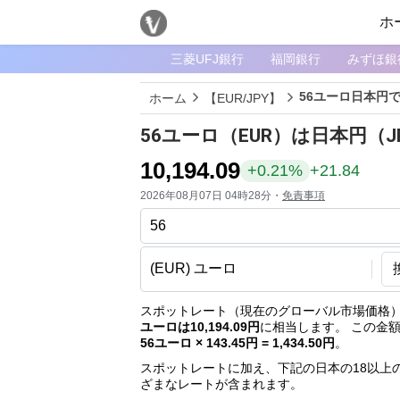
ホ
三菱UFJ銀行
福岡銀行
みずほ銀
メ
ニ
56ユーロ日本円
ホーム
【EUR/JPY】
ュ
ー
56ユーロ（EUR）は日本円（
ホ
10,194.09
+0.21%
+21.84
ー
2026年08月07日 04時28分・
免責事項
ム
ペ
ー
ジ
通
スポットレート（現在のグローバル市場価格）
ユーロは10,194.09円
に相当します。 この金
貨
56ユーロ × 143.45円 = 1,434.50円
。
一
スポットレートに加え、下記の日本の18以上
覧
ざまなレートが含まれます。