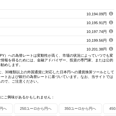
10,194.09円
10,195.91円
10,197.74円
10,199.56円
10,201.38円
（JPY）への為替レートは変動性が高く、市場の状況によっていつでも変
10,203.20円
な情報を得るためには、金融アドバイザー、投資の専門家、または公的
お勧めします。
10,205.02円
む、30種類以上の外国通貨に対応した日本円への通貨換算ツールとして
10,206.84円
レートおよび銀行の為替レートに基づいています。なお、当サイトでは
んので、ご注意ください。
10,208.66円
10,210.48円
トにご興味があるかもしれません：
10,212.30円
ら円へ
250ユーロから円へ
350ユーロから円へ
45
10,214.12円