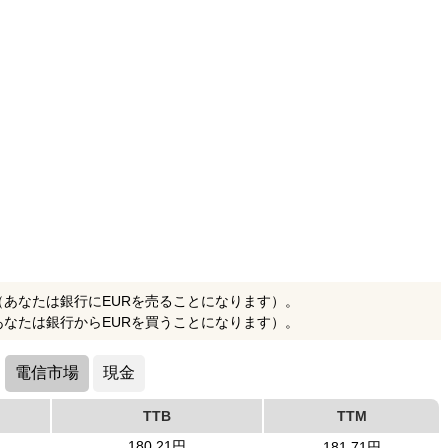
（あなたは銀行にEURを売ることになります）。
あなたは銀行からEURを買うことになります）。
電信市場
現金
TTB
TTM
180.21円
181.71円