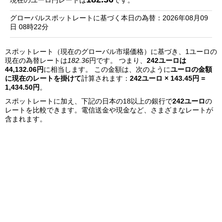
現在のユーロ円レートは
です。
銀
グローバルスポットレートに基づく本日の為替：2026年08月09
行
日 08時22分
リ
スポットレート（現在のグローバル市場価格）に基づき、1ユーロの
ス
現在の為替レートは
182.36
円です。 つまり、
242ユーロは
ト
44,132.06円
に相当します。 この金額は、次のように
ユーロの金額
に現在のレートを掛けて
計算されます：
242ユーロ × 143.45円 =
1,434.50円
。
スポットレートに加え、下記の日本の18以上の銀行で
242ユーロ
の
レートを比較できます。電信送金や現金など、さまざまなレートが
含まれます。