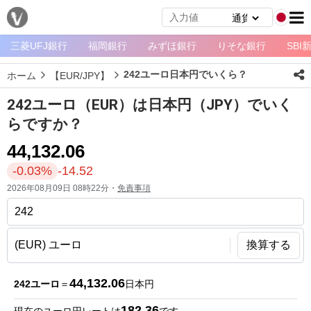
三菱UFJ銀行
福岡銀行
みずほ銀行
りそな銀行
SBI
メ
ニ
242ユーロ日本円でいくら？
ホーム
【EUR/JPY】
ュ
ー
242ユーロ（EUR）は日本円（JPY）でいく
ホ
らですか？
ー
44,132.06
ム
-0.03%
-14.52
ペ
2026年08月09日 08時22分・
免責事項
ー
ジ
通
換算する
貨
一
44,132.06
242ユーロ
＝
日本円
覧
182.36