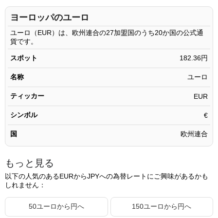
242.11ユーロ
44,152.12円
ヨーロッパのユーロ
242.12ユーロ
44,153.95円
ユーロ（EUR）は、欧州連合の27加盟国のうち20か国の公式通
貨です。
242.13ユーロ
44,155.77円
スポット
182.36円
242.14ユーロ
44,157.59円
名称
ユーロ
242.15ユーロ
44,159.42円
ティッカー
242.16ユーロ
EUR
44,161.24円
242.17ユーロ
44,163.07円
シンボル
€
242.18ユーロ
44,164.89円
国
欧州連合
242.19ユーロ
44,166.71円
もっと見る
242.20ユーロ
44,168.54円
以下の人気のあるEURからJPYへの為替レートにご興味があるかも
242.21ユーロ
44,170.36円
しれません：
242.22ユーロ
44,172.18円
50ユーロから円へ
150ユーロから円へ
242.23ユーロ
44,174.01円