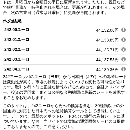
トは、月曜日から金曜日の平日に更新されます。ただし、祝日など
で銀行業務が一時停止される場合は、更新が行われません。その場
合、次の営業日（通常は月曜日）に更新が再開されます。
他の結果
242.00ユーロ
44,132.06円
242.01ユーロ
44,133.89円
242.02ユーロ
44,135.71円
242.03ユーロ
44,137.53円
242.04ユーロ
44,139.36円
242ヨーロッパのユーロ（EUR）から日本円（JPY）への為替レート
242.05ユーロ
44,141.18円
は変動性が高く、市場の状況によっていつでも変わる可能性があり
ます。取引を行う前に正確な情報を得るためには、金融アドバイザ
242.06ユーロ
44,143.01円
ー、投資の専門家、または公的な金融機関に最新のレートを確認す
ることをお勧めします。
242.07ユーロ
44,144.83円
このサイトは、242ユーロから円への換算を含む、30種類以上の外
242.08ユーロ
44,146.65円
国通貨に対応した日本円への通貨換算ツールとして機能していま
す。データは、最新のスポットレートおよび銀行の為替レートに基
242.09ユーロ
44,148.48円
づいています。なお、当サイトでは実際の通貨両替サービスは提供
しておりませんので、ご注意ください。
242.10ユーロ
44,150.30円