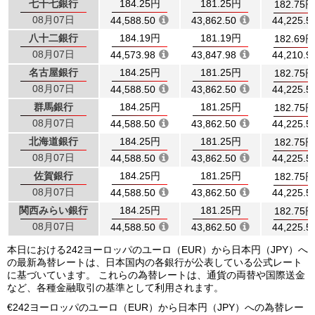
七十七銀行
184.25円
181.25円
182.75円
08月07日
44,588.50
43,862.50
44,225.5
八十二銀行
184.19円
181.19円
182.69円
08月07日
44,573.98
43,847.98
44,210.9
名古屋銀行
184.25円
181.25円
182.75円
08月07日
44,588.50
43,862.50
44,225.5
群馬銀行
184.25円
181.25円
182.75円
08月07日
44,588.50
43,862.50
44,225.5
北海道銀行
184.25円
181.25円
182.75円
08月07日
44,588.50
43,862.50
44,225.5
佐賀銀行
184.25円
181.25円
182.75円
08月07日
44,588.50
43,862.50
44,225.5
関西みらい銀行
184.25円
181.25円
182.75円
08月07日
44,588.50
43,862.50
44,225.5
本日における242ヨーロッパのユーロ（EUR）から日本円（JPY）へ
の最新為替レートは、日本国内の各銀行が公表している公式レート
に基づいています。 これらの為替レートは、通貨の両替や国際送金
など、各種金融取引の基準として利用されます。
€242ヨーロッパのユーロ（EUR）から日本円（JPY）への為替レー