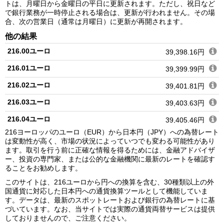
トは、月曜日から金曜日の平日に更新されます。ただし、祝日など
で銀行業務が一時停止される場合は、更新が行われません。その場
合、次の営業日（通常は月曜日）に更新が再開されます。
他の結果
216.00ユーロ
39,398.16円
216.01ユーロ
39,399.99円
216.02ユーロ
39,401.81円
216.03ユーロ
39,403.63円
216.04ユーロ
39,405.46円
216ヨーロッパのユーロ（EUR）から日本円（JPY）への為替レート
216.05ユーロ
39,407.28円
は変動性が高く、市場の状況によっていつでも変わる可能性があり
ます。取引を行う前に正確な情報を得るためには、金融アドバイザ
216.06ユーロ
39,409.11円
ー、投資の専門家、または公的な金融機関に最新のレートを確認す
ることをお勧めします。
216.07ユーロ
39,410.93円
このサイトは、216ユーロから円への換算を含む、30種類以上の外
216.08ユーロ
39,412.75円
国通貨に対応した日本円への通貨換算ツールとして機能していま
す。データは、最新のスポットレートおよび銀行の為替レートに基
216.09ユーロ
39,414.58円
づいています。なお、当サイトでは実際の通貨両替サービスは提供
しておりませんので、ご注意ください。
216.10ユーロ
39,416.40円